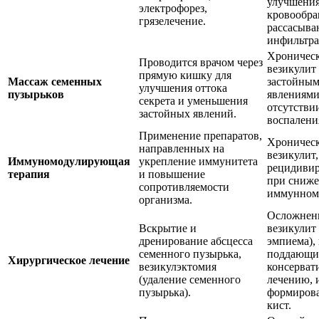
улучшени
электрофорез,
кровообра
грязелечение.
рассасыва
инфильтра
Хроничес
Проводится врачом через
везикулит 
прямую кишку для
Массаж семенных
застойны
улучшения оттока
пузырьков
явлениями
секрета и уменьшения
отсутстви
застойных явлений.
воспалени
Применение препаратов,
Хроничес
направленных на
везикулит,
Иммуномодулирующая
укрепление иммунитета
рецидиви
терапия
и повышение
при сниж
сопротивляемости
иммунном 
организма.
Осложнен
Вскрытие и
везикулит 
дренирование абсцесса
эмпиема),
семенного пузырька,
поддающи
Хирургическое лечение
везикулэктомия
консерват
(удаление семенного
лечению, 
пузырька).
формиров
кист.