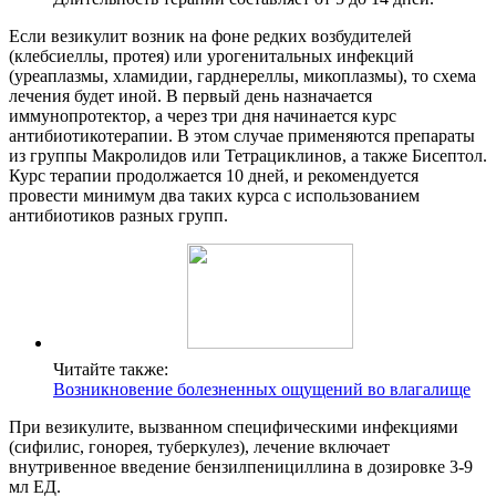
Если везикулит возник на фоне редких возбудителей
(клебсиеллы, протея) или урогенитальных инфекций
(уреаплазмы, хламидии, гарднереллы, микоплазмы), то схема
лечения будет иной. В первый день назначается
иммунопротектор, а через три дня начинается курс
антибиотикотерапии. В этом случае применяются препараты
из группы Макролидов или Тетрациклинов, а также Бисептол.
Курс терапии продолжается 10 дней, и рекомендуется
провести минимум два таких курса с использованием
антибиотиков разных групп.
Читайте также:
Возникновение болезненных ощущений во влагалище
При везикулите, вызванном специфическими инфекциями
(сифилис, гонорея, туберкулез), лечение включает
внутривенное введение бензилпенициллина в дозировке 3-9
мл ЕД.