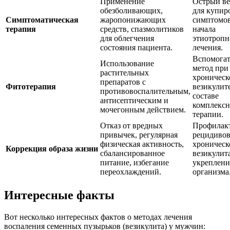
Применение
Острый ве
обезболивающих,
для купир
Симптоматическая
жаропонижающих
симптомов
терапия
средств, спазмолитиков
начала
для облегчения
этиотропн
состояния пациента.
лечения.
Вспомога
Использование
метод при
растительных
хроническ
препаратов с
Фитотерапия
везикулите
противовоспалительным,
составе
антисептическим и
комплекс
мочегонным действием.
терапии.
Отказ от вредных
Профилак
привычек, регулярная
рецидиво
физическая активность,
хроническ
Коррекция образа жизни
сбалансированное
везикулит
питание, избегание
укреплени
переохлаждений.
организма
Интересные факты
Вот несколько интересных фактов о методах лечения
воспаления семенных пузырьков (везикулита) у мужчин: