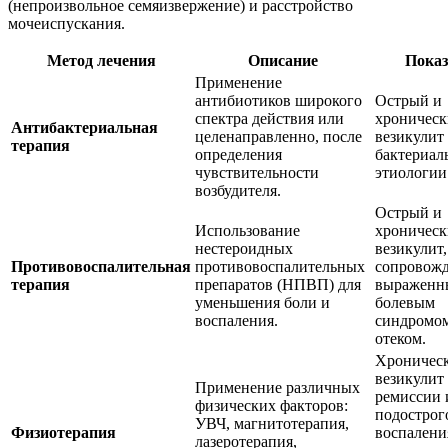
(непроизвольное семяизвержение) и расстройство
мочеиспускания.
Метод лечения
Описание
Пока
Применение
антибиотиков широкого
Острый и
спектра действия или
хроничес
Антибактериальная
целенаправленно, после
везикулит
терапия
определения
бактериал
чувствительности
этиологии
возбудителя.
Острый и
Использование
хроничес
нестероидных
везикулит,
Противовоспалительная
противовоспалительных
сопровож
терапия
препаратов (НПВП) для
выраженн
уменьшения боли и
болевым
воспаления.
синдромо
отеком.
Хроничес
везикулит
Применение различных
ремиссии 
физических факторов:
подострог
УВЧ, магнитотерапия,
Физиотерапия
воспалени
лазеротерапия,