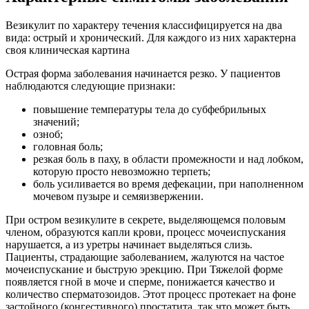
Везикулит по характеру течения классифицируется на два
вида: острый и хронический. Для каждого из них характерна
своя клиническая картина
Острая форма заболевания начинается резко. У пациентов
наблюдаются следующие признаки:
повышение температуры тела до субфебрильных
значений;
озноб;
головная боль;
резкая боль в паху, в области промежности и над лобком,
которую просто невозможно терпеть;
боль усиливается во время дефекации, при наполненном
мочевом пузыре и семяизвержении.
При остром везикулите в секрете, выделяющемся половым
членом, образуются капли крови, процесс мочеиспускания
нарушается, а из уретры начинает выделяться слизь.
Пациенты, страдающие заболеванием, жалуются на частое
мочеиспускание и быструю эрекцию. При Тяжелой форме
появляется гной в моче и сперме, понижается качество и
количество сперматозоидов. Этот процесс протекает на фоне
застойного (конгестивного) простатита, так что может быть