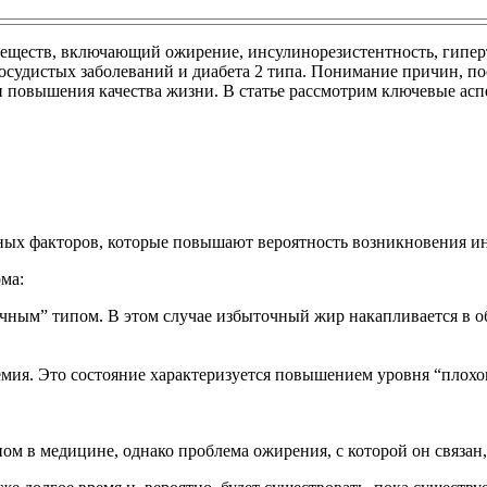
еществ, включающий ожирение, инсулинорезистентность, гипер
судистых заболеваний и диабета 2 типа. Понимание причин, по
и повышения качества жизни. В статье рассмотрим ключевые асп
ных факторов, которые повышают вероятность возникновения ин
ма:
очным” типом. В этом случае избыточный жир накапливается в 
емия. Это состояние характеризуется повышением уровня “плох
м в медицине, однако проблема ожирения, с которой он связан,