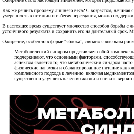
Ожирение стало настоящей эпидемией, которая продолжается уже
Как же решить проблему лишнего веса? С возрастом, начиная с 
умеренность в питании и избегая переедания, можно поддержив
В настоящее время существует множество способов борьбы с л
устойчивого результата и сохранить его на длительный срок. 
Ожирение, особенно в форме “яблока”, связано с высоким риск
Метаболический синдром представляет собой комплекс на
подчеркивают, что основными факторами, способствующ
аспектом является то, что метаболический синдром час
физические нагрузки и сбалансированное питание как к
комплексного подхода к лечению, включая медикаментоз
существенно улучшить качество жизни и снизить вероятн