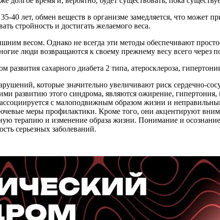
 долгое время и, вероятно, будет существовать, пока существуе
35-40 лет, обмен веществ в организме замедляется, что может п
ать стройность и достигать желаемого веса.
ишним весом. Однако не всегда эти методы обеспечивают прост
Многие люди возвращаются к своему прежнему весу всего через п
ом развития сахарного диабета 2 типа, атеросклероза, гипертон
рушений, которые значительно увеличивают риск сердечно-сосу
ими развитию этого синдрома, являются ожирение, гипертония,
то ассоциируется с малоподвижным образом жизни и неправильн
лючевые меры профилактики. Кроме того, они акцентируют вним
ную терапию и изменение образа жизни. Понимание и осознание
ость серьезных заболеваний.