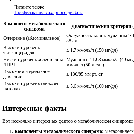
Читайте также:
Профилактика сахарного диабета
Компонент метаболического
Диагностический критерий (
синдрома
Окружность талии: мужчины > 
Ожирение (абдоминальное)
88 см
Высокий уровень
≥ 1,7 ммоль/л (150 мг/дл)
триглицеридов
Низкий уровень холестерина
Мужчины < 1,03 ммоль/л (40 мг/
ЛПВП
ммоль/л (50 мг/дл)
Высокое артериальное
≥ 130/85 мм рт. ст.
давление
Высокий уровень глюкозы
≥ 5,6 ммоль/л (100 мг/дл)
натощак
Интересные факты
Вот несколько интересных фактов о метаболическом синдроме:
Компоненты метаболического синдрома
: Метаболическ