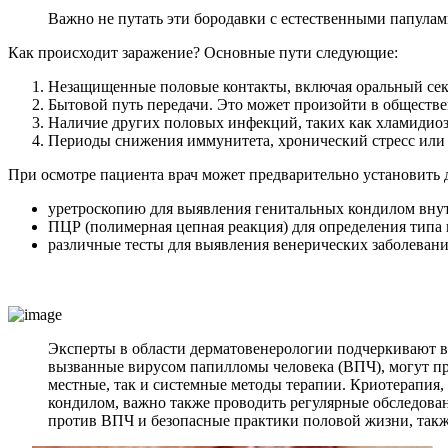
Важно не путать эти бородавки с естественными папулами
Как происходит заражение? Основные пути следующие:
Незащищенные половые контакты, включая оральный сек
Бытовой путь передачи. Это может произойти в обществе
Наличие других половых инфекций, таких как хламидиоз
Периоды снижения иммунитета, хронический стресс или 
При осмотре пациента врач может предварительно установить
уретроскопию для выявления генитальных кондилом вну
ПЦР (полимерная цепная реакция) для определения типа
различные тесты для выявления венерических заболевани
Эксперты в области дерматовенерологии подчеркивают ва
вызванные вирусом папилломы человека (ВПЧ), могут пр
местные, так и системные методы терапии. Криотерапия,
кондилом, важно также проводить регулярные обследова
против ВПЧ и безопасные практики половой жизни, также