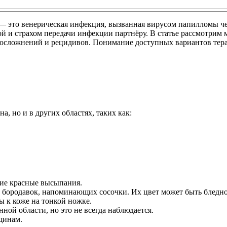
— это венерическая инфекция, вызванная вирусом папилломы че
ой и страхом передачи инфекции партнёру. В статье рассмотрим
 осложнений и рецидивов. Понимание доступных вариантов тер
а, но и в других областях, таких как:
кие красные высыпания.
 бородавок, напоминающих сосочки. Их цвет может быть бледн
ы к коже на тонкой ножке.
ой области, но это не всегда наблюдается.
щинам.