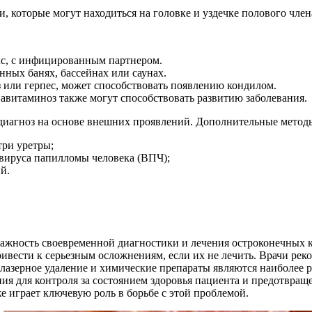
, которые могут находиться на головке и уздечке полового член
с, с инфицированным партнером.
нных банях, бассейнах или саунах.
 или герпес, может способствовать появлению кондилом.
авитаминоз также могут способствовать развитию заболевания.
 диагноз на основе внешних проявлений. Дополнительные метод
три уретры;
 вируса папилломы человека (ВПЧ);
й.
жность своевременной диагностики и лечения остроконечных ко
ивести к серьезным осложнениям, если их не лечить. Врачи р
 лазерное удаление и химические препараты являются наиболее
ния для контроля за состоянием здоровья пациента и предотвра
 играет ключевую роль в борьбе с этой проблемой.