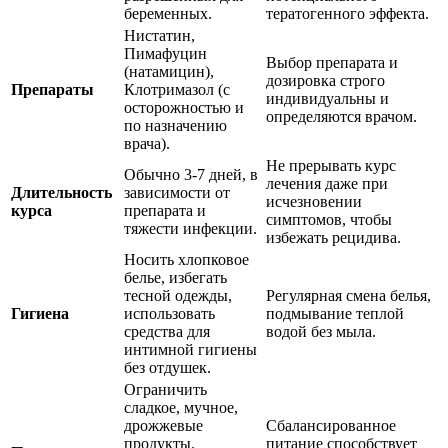
беременных.
тератогенного эффекта.
Нистатин,
Пимафуцин
Выбор препарата и
(натамицин),
дозировка строго
Препараты
Клотримазол (с
индивидуальны и
осторожностью и
определяются врачом.
по назначению
врача).
Не прерывать курс
Обычно 3-7 дней, в
лечения даже при
Длительность
зависимости от
исчезновении
курса
препарата и
симптомов, чтобы
тяжести инфекции.
избежать рецидива.
Носить хлопковое
белье, избегать
тесной одежды,
Регулярная смена белья,
Гигиена
использовать
подмывание теплой
средства для
водой без мыла.
интимной гигиены
без отдушек.
Ограничить
сладкое, мучное,
дрожжевые
Сбалансированное
продукты.
питание способствует