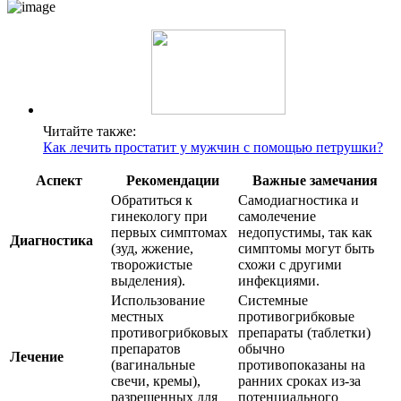
Читайте также:
Как лечить простатит у мужчин с помощью петрушки?
Аспект
Рекомендации
Важные замечания
Обратиться к
Самодиагностика и
гинекологу при
самолечение
первых симптомах
недопустимы, так как
Диагностика
(зуд, жжение,
симптомы могут быть
творожистые
схожи с другими
выделения).
инфекциями.
Использование
Системные
местных
противогрибковые
противогрибковых
препараты (таблетки)
препаратов
обычно
Лечение
(вагинальные
противопоказаны на
свечи, кремы),
ранних сроках из-за
разрешенных для
потенциального