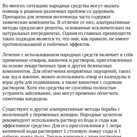
Во многих ситуациях народные средства могут оказать
помощь в решении различных проблем со здоровьем.
Препараты для лечения молочницы часто содержат
химические компоненты. В отличие от них, альтернативные
методы предлагают рецепты, основанные исключительно на
натуральных ингредиентах. Одним из главных преимуществ
таких подходов является то, что они, как правило, не имеют
противопоказаний и побочных эффектов.
Лечение с использованием народных средств включает в себя
применение отваров, ванночек и растворов, приготовленных
на основе лекарственных трав и других безопасных
компонентов. Для облегчения неприятных ощущений, таких
как зуд и жжение, можно использовать отвар из календулы и
коры дуба для подмывания, а также ванночки с содовым
раствором. Хотя эти средства не способны полностью
устранить заболевание, они могут временно облегчить
симптомы кандидоза.
Существуют и другие альтернативные методы борьбы с
молочницей у беременных женщин. Народные целители
рекомендуют использовать раствор из йода и соды как
эффективное средство. Для его приготовления в 1 литре
кипяченой воды растворяют 1 столовую ложку соды и 1
чайную ложку йода. Теплые ванночки с этим раствором