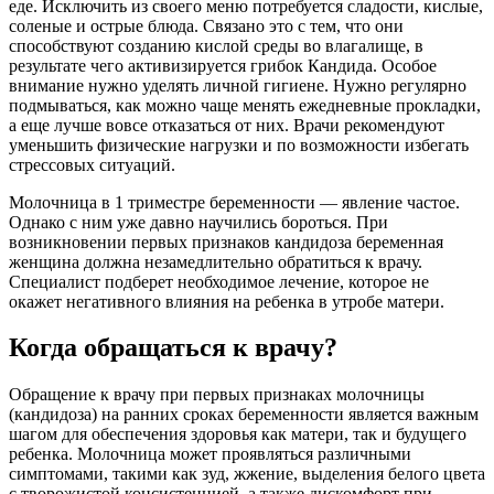
еде. Исключить из своего меню потребуется сладости, кислые,
соленые и острые блюда. Связано это с тем, что они
способствуют созданию кислой среды во влагалище, в
результате чего активизируется грибок Кандида. Особое
внимание нужно уделять личной гигиене. Нужно регулярно
подмываться, как можно чаще менять ежедневные прокладки,
а еще лучше вовсе отказаться от них. Врачи рекомендуют
уменьшить физические нагрузки и по возможности избегать
стрессовых ситуаций.
Молочница в 1 триместре беременности — явление частое.
Однако с ним уже давно научились бороться. При
возникновении первых признаков кандидоза беременная
женщина должна незамедлительно обратиться к врачу.
Специалист подберет необходимое лечение, которое не
окажет негативного влияния на ребенка в утробе матери.
Когда обращаться к врачу?
Обращение к врачу при первых признаках молочницы
(кандидоза) на ранних сроках беременности является важным
шагом для обеспечения здоровья как матери, так и будущего
ребенка. Молочница может проявляться различными
симптомами, такими как зуд, жжение, выделения белого цвета
с творожистой консистенцией, а также дискомфорт при