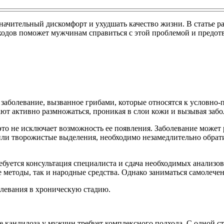
значительный дискомфорт и ухудшать качество жизни. В статье 
дов поможет мужчинам справиться с этой проблемой и предотвр
й заболевание, вызванное грибами, которые относятся к условн
т активно размножаться, проникая в слои кожи и вызывая забо
это не исключает возможность ее появления. Заболевание может
ли творожистые выделения, необходимо незамедлительно обратит
ебуется консультация специалиста и сдача необходимых анализо
 методы, так и народные средства. Однако заниматься самолечен
болевания в хроническую стадию.
 кандидоза у мужчин требует комплексного подхода. С одной с