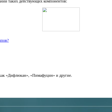
ании таких действующих компонентов:
ипов?
 как «Дифлюкан», «Пимафуцин» и другие.