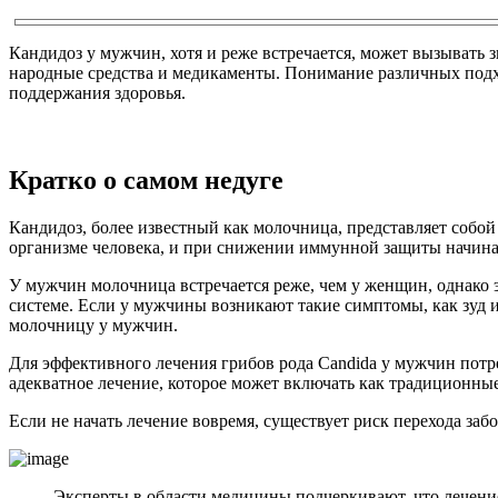
Кандидоз у мужчин, хотя и реже встречается, может вызывать 
народные средства и медикаменты. Понимание различных подхо
поддержания здоровья.
Кратко о самом недуге
Кандидоз, более известный как молочница, представляет собо
организме человека, и при снижении иммунной защиты начинаю
У мужчин молочница встречается реже, чем у женщин, однако 
системе. Если у мужчины возникают такие симптомы, как зуд и
молочницу у мужчин.
Для эффективного лечения грибов рода Candida у мужчин потр
адекватное лечение, которое может включать как традиционные
Если не начать лечение вовремя, существует риск перехода за
Эксперты в области медицины подчеркивают, что лечение