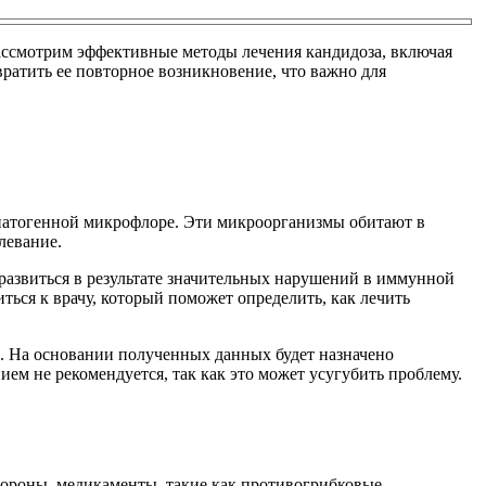
рассмотрим эффективные методы лечения кандидоза, включая
атить ее повторное возникновение, что важно для
о-патогенной микрофлоре. Эти микроорганизмы обитают в
левание.
 развиться в результате значительных нарушений в иммунной
ься к врачу, который поможет определить, как лечить
в. На основании полученных данных будет назначено
ием не рекомендуется, так как это может усугубить проблему.
тороны, медикаменты, такие как противогрибковые