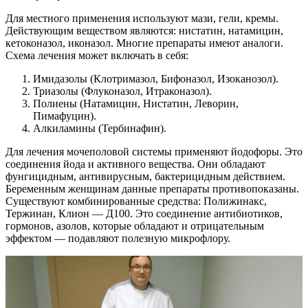
Для местного применения используют мази, гели, кремы.
Действующим веществом являются: нистатин, натамицин,
кетоконазол, иконазол. Многие препараты имеют аналоги.
Схема лечения может включать в себя:
Имидазолы (Клотримазол, Бифоназол, Изоканозол).
Триазолы (Флуконазол, Итраконазол).
Полиены (Натамицин, Нистатин, Леворин,
Пимафуцин).
Алкиламины (Тербинафин).
Для лечения мочеполовой системы применяют йодофоры. Это
соединения йода и активного вещества. Они обладают
фунгицидным, антивирусным, бактерицидным действием.
Беременным женщинам данные препараты противопоказаны.
Существуют комбинированные средства: Полижинакс,
Тержинан, Клион — Д100. Это соединение антибиотиков,
гормонов, азолов, которые обладают и отрицательным
эффектом — подавляют полезную микрофлору.