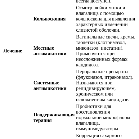
всегда доступен.
Осмотр шейки матки и
влагалища с помощью
Кольпоскопия
кольпоскопа для выявления
характерных изменений
слизистой оболочки.
Вагинальные свечи, кремы,
таблетки (клотримазол,
Местные
миконазол, нистатин).
Лечение
антимикотики
Применяются при
неосложненных формах
кандидоза.
Пероральные препараты
(флуконазол, итраконазол).
Системные
Назначаются при
антимикотики
рецидивирующем,
хроническом или
осложненном кандидозе.
Пробиотики для
восстановления
Поддерживающая
нормальной микрофлоры
терапия
влагалища,
иммуномодуляторы.
Коррекция сахарного