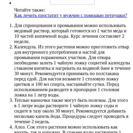
Читайте также:
Как лечить простатит у мужчин с помощью петрушки?
Для спринцевания и промывания можно использовать
медовый раствор, который готовится из 1 части меда и
10 частей кипяченой воды. Курс лечения составляет 2
недели.
Календула. Из этого растения можно приготовить отвар
для внутреннего употребления и настой для
промывания пораженных участков. Для отвара
необходимо залить 1 чайную ложку соцветий календулы
стаканом кипятка и нагревать на водяной бане в течение
30 минут. Рекомендуется принимать по полстакана
перед едой. Для настоя возьмите 1 столовую ложку
цветков и 100 мл спирта, настаивайте сутки. Перед
использованием разводите в пропорции 1 столовая
ложка на 1 литр воды.
Теплые ванночки также могут быть полезны. Для этого
в 1 литре воды растворите 1 чайную ложку соды и
сидите в тазу около 30 минут. Рекомендуется добавить
несколько капель йода. Процедуры следует проводить в
течение 2 недель.
Алоэ. Сок этого растения можно использовать как
внутрь, так и наружно. В стакане воды растворите 1