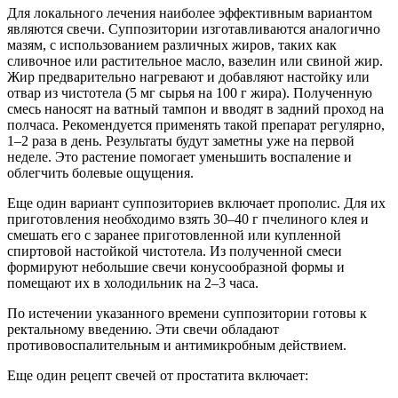
Для локального лечения наиболее эффективным вариантом
являются свечи. Суппозитории изготавливаются аналогично
мазям, с использованием различных жиров, таких как
сливочное или растительное масло, вазелин или свиной жир.
Жир предварительно нагревают и добавляют настойку или
отвар из чистотела (5 мг сырья на 100 г жира). Полученную
смесь наносят на ватный тампон и вводят в задний проход на
полчаса. Рекомендуется применять такой препарат регулярно,
1–2 раза в день. Результаты будут заметны уже на первой
неделе. Это растение помогает уменьшить воспаление и
облегчить болевые ощущения.
Еще один вариант суппозиториев включает прополис. Для их
приготовления необходимо взять 30–40 г пчелиного клея и
смешать его с заранее приготовленной или купленной
спиртовой настойкой чистотела. Из полученной смеси
формируют небольшие свечи конусообразной формы и
помещают их в холодильник на 2–3 часа.
По истечении указанного времени суппозитории готовы к
ректальному введению. Эти свечи обладают
противовоспалительным и антимикробным действием.
Еще один рецепт свечей от простатита включает: