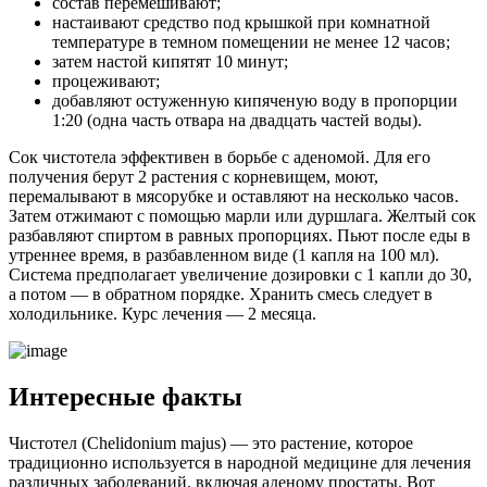
состав перемешивают;
настаивают средство под крышкой при комнатной
температуре в темном помещении не менее 12 часов;
затем настой кипятят 10 минут;
процеживают;
добавляют остуженную кипяченую воду в пропорции
1:20 (одна часть отвара на двадцать частей воды).
Сок чистотела эффективен в борьбе с аденомой. Для его
получения берут 2 растения с корневищем, моют,
перемалывают в мясорубке и оставляют на несколько часов.
Затем отжимают с помощью марли или дуршлага. Желтый сок
разбавляют спиртом в равных пропорциях. Пьют после еды в
утреннее время, в разбавленном виде (1 капля на 100 мл).
Система предполагает увеличение дозировки с 1 капли до 30,
а потом — в обратном порядке. Хранить смесь следует в
холодильнике. Курс лечения — 2 месяца.
Интересные факты
Чистотел (Chelidonium majus) — это растение, которое
традиционно используется в народной медицине для лечения
различных заболеваний, включая аденому простаты. Вот