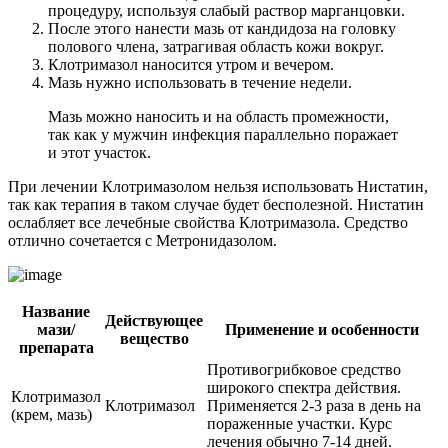
процедуру, используя слабый раствор марганцовки.
После этого нанести мазь от кандидоза на головку
полового члена, затрагивая область кожи вокруг.
Клотримазол наносится утром и вечером.
Мазь нужно использовать в течение недели.
Мазь можно наносить и на область промежности,
так как у мужчин инфекция параллельно поражает
и этот участок.
При лечении Клотримазолом нельзя использовать Нистатин,
так как терапия в таком случае будет бесполезной. Нистатин
ослабляет все лечебные свойства Клотримазола. Средство
отлично сочетается с Метронидазолом.
Название
Действующее
мази/
Применение и особенности
вещество
препарата
Противогрибковое средство
широкого спектра действия.
Клотримазол
Клотримазол
Применяется 2-3 раза в день на
(крем, мазь)
пораженные участки. Курс
лечения обычно 7-14 дней.