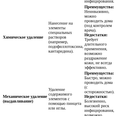
инфицирования.
Преимущества:
Неинвазивно,
можно
проводить дома
Нанесение на
(под контролем
элементы
врача).
специальных
Недостатки:
Химическое удаление
растворов
Требует
(например,
длительного
подофиллотоксина,
применения,
кантаридина).
возможно
раздражение
кожи, не всегда
эффективно.
Преимущества:
Быстро, можно
проводить дома
(с
Удаление
осторожностью).
содержимого
Механическое удаление
Недостатки:
элементов с
(выдавливание)
Болезненно,
помощью пинцета
высокий риск
или иглы.
инфицирования,
возможно