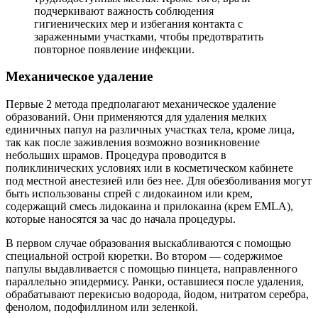
подчеркивают важность соблюдения
гигиенических мер и избегания контакта с
зараженными участками, чтобы предотвратить
повторное появление инфекции.
Механическое удаление
Первые 2 метода предполагают механическое удаление
образований. Они применяются для удаления мелких
единичных папул на различных участках тела, кроме лица,
так как после заживления возможно возникновение
небольших шрамов. Процедура проводится в
поликлинических условиях или в косметическом кабинете
под местной анестезией или без нее. Для обезболивания могут
быть использованы спрей с лидокаином или крем,
содержащий смесь лидокаина и прилокаина (крем EMLA),
которые наносятся за час до начала процедуры.
В первом случае образования выскабливаются с помощью
специальной острой кюретки. Во втором — содержимое
папулы выдавливается с помощью пинцета, направленного
параллельно эпидермису. Ранки, оставшиеся после удаления,
обрабатывают перекисью водорода, йодом, нитратом серебра,
фенолом, подофиллином или зеленкой.