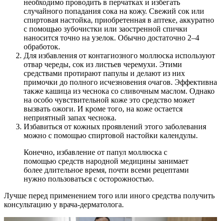
необходимо проводить в перчатках и избегать
случайного попадания сока на кожу. Свежий сок или
спиртовая настойка, приобретенная в аптеке, аккуратно
с помощью зубочистки или заостренной спички
наносится точно на узелок. Обычно достаточно 2–4
обработок.
Для избавления от контагиозного моллюска используют
отвар череды, сок из листьев черемухи. Этими
средствами протирают папулы и делают из них
примочки до полного исчезновения очагов. Эффективна
также кашица из чеснока со сливочным маслом. Однако
на особо чувствительной коже это средство может
вызвать ожоги. И кроме того, на коже остается
неприятный запах чеснока.
Избавиться от кожных проявлений этого заболевания
можно с помощью спиртовой настойки календулы.
Конечно, избавление от папул моллюска с
помощью средств народной медицины занимает
более длительное время, почти всеми рецептами
нужно пользоваться с осторожностью.
Лучше перед применением того или иного средства получить
консультацию у врача-дерматолога.