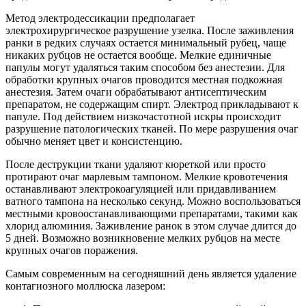
Метод электродессикации предполагает
электрохирургическое разрушение узелка. После заживления
ранки в редких случаях остается минимальный рубец, чаще
никаких рубцов не остается вообще. Мелкие единичные
папулы могут удаляться таким способом без анестезии. Для
обработки крупных очагов проводится местная подкожная
анестезия. Затем очаги обрабатывают антисептическим
препаратом, не содержащим спирт. Электрод прикладывают к
папуле. Под действием низкочастотной искры происходит
разрушение патологических тканей. По мере разрушения очаг
обычно меняет цвет и консистенцию.
После деструкции ткани удаляют кюреткой или просто
протирают очаг марлевым тампоном. Мелкие кровотечения
останавливают электрокоагуляцией или придавливанием
ватного тампона на несколько секунд. Можно воспользоваться
местными кровоостанавливающими препаратами, такими как
хлорид алюминия. Заживление ранок в этом случае длится до
5 дней. Возможно возникновение мелких рубцов на месте
крупных очагов поражения.
Самым современным на сегодняшний день является удаление
контагиозного моллюска лазером: