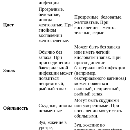
инфекции.
Прозрачные,
беловатые,
Прозрачные, беловатые,
иногда
желтоватые. При
Цвет
желтоватые. При
воспалении – желто-
гнойном
зеленые, серые.
воспалении –
желто-зеленые.
Может быть без запаха
Обычно без
или иметь легкий
запаха. При
кисловатый запах. При
присоединении
присоединении
бактериальной
бактериальной инфекции
Запах
инфекции может
(например,
появиться
бактериального вагиноза)
неприятный,
может появиться
рыбный запах.
сильный, неприятный,
рыбный запах.
Могут быть скудными
Скудные, иногда
или умеренными. При
Обильность
незаметные.
воспалении могут стать
обильными.
Зуд, жжение в
Зуд, жжение во
уретре,