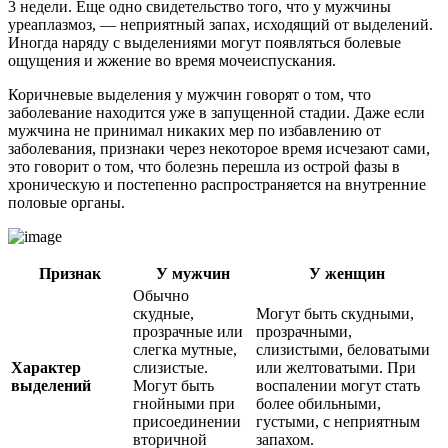
3 недели. Еще одно свидетельство того, что у мужчины
уреаплазмоз, — неприятный запах, исходящий от выделений.
Иногда наряду с выделениями могут появляться болевые
ощущения и жжение во время мочеиспускания.
Коричневые выделения у мужчин говорят о том, что
заболевание находится уже в запущенной стадии. Даже если
мужчина не принимал никаких мер по избавлению от
заболевания, признаки через некоторое время исчезают сами,
это говорит о том, что болезнь перешла из острой фазы в
хроническую и постепенно распространяется на внутренние
половые органы.
Признак
У мужчин
У женщин
Обычно
скудные,
Могут быть скудными,
прозрачные или
прозрачными,
слегка мутные,
слизистыми, беловатыми
Характер
слизистые.
или желтоватыми. При
выделений
Могут быть
воспалении могут стать
гнойными при
более обильными,
присоединении
густыми, с неприятным
вторичной
запахом.