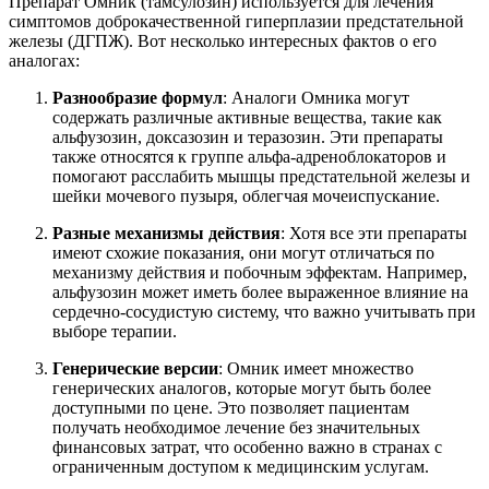
Препарат Омник (тамсулозин) используется для лечения
симптомов доброкачественной гиперплазии предстательной
железы (ДГПЖ). Вот несколько интересных фактов о его
аналогах:
Разнообразие формул
: Аналоги Омника могут
содержать различные активные вещества, такие как
альфузозин, доксазозин и теразозин. Эти препараты
также относятся к группе альфа-адреноблокаторов и
помогают расслабить мышцы предстательной железы и
шейки мочевого пузыря, облегчая мочеиспускание.
Разные механизмы действия
: Хотя все эти препараты
имеют схожие показания, они могут отличаться по
механизму действия и побочным эффектам. Например,
альфузозин может иметь более выраженное влияние на
сердечно-сосудистую систему, что важно учитывать при
выборе терапии.
Генерические версии
: Омник имеет множество
генерических аналогов, которые могут быть более
доступными по цене. Это позволяет пациентам
получать необходимое лечение без значительных
финансовых затрат, что особенно важно в странах с
ограниченным доступом к медицинским услугам.