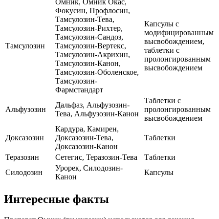
Омник, Омник Окас,
Фокусин, Профлосин,
Тамсулозин-Тева,
Капсулы с
Тамсулозин-Рихтер,
модифицированным
Тамсулозин-Сандоз,
высвобождением,
Тамсулозин
Тамсулозин-Вертекс,
таблетки с
Тамсулозин-Акрихин,
пролонгированным
Тамсулозин-Канон,
высвобождением
Тамсулозин-Оболенское,
Тамсулозин-
Фармстандарт
Таблетки с
Дальфаз, Альфузозин-
Альфузозин
пролонгированным
Тева, Альфузозин-Канон
высвобождением
Кардура, Камирен,
Доксазозин
Доксазозин-Тева,
Таблетки
Доксазозин-Канон
Теразозин
Сетегис, Теразозин-Тева
Таблетки
Урорек, Силодозин-
Силодозин
Капсулы
Канон
Интересные факты