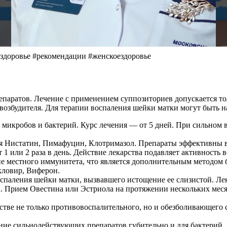
здоровье #рекомендации #женскоездоровье
паратов. Лечение с применением суппозиториев допускается то
 возбудителя. Для терапии воспаления шейки матки могут быть н
икробов и бактерий. Курс лечения — от 5 дней. При сильном 
 Нистатин, Пимафуцин, Клотримазол. Препараты эффективны в б
 1 или 2 раза в день. Действие лекарства подавляет активность
 местного иммунитета, что является дополнительным методом б
кловир, Виферон.
спаления шейки матки, вызвавшего истощение ее слизистой. Ле
а. Прием Овестина или Эстриола на протяжении нескольких мес
тве не только противовоспалительного, но и обезболивающего с
ие сильнодействующих препаратов губительно и для бактерий,