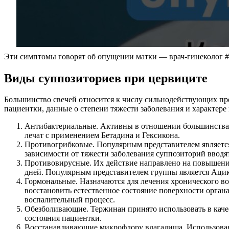
Эти симптомы говорят об опущении матки — врач-гинеколог #
Виды суппозиториев при цервиците
Большинство свечей относится к числу сильнодействующих пре
пациентки, данные о степени тяжести заболевания и характере
Антибактериальные. Активны в отношении большинства м
лечат с применением Бетадина и Гексикона.
Противогрибковые. Популярным представителем является
зависимости от тяжести заболевания суппозиторий вводят
Противовирусные. Их действие направлено на повышение
дней. Популярным представителем группы является Аци
Гормональные. Назначаются для лечения хронического во
восстановить естественное состояние поверхности орган
воспалительный процесс.
Обезболивающие. Тержинан принято использовать в качес
состояния пациентки.
Восстанавливающие микрофлору влагалища. Использован