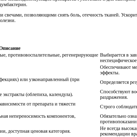
думбактерин.
 свечами, позволяющими снять боль, отечность тканей. Ускори
олезни.
Описание
ые, противовоспалительные, регенерирующие
Выбирается в зав
неспецифическое
Обеспечивают ме
эффекты.
екциях) или узконаправленный (при
Определяется рез
Способствуют в
 экстракты (облепиха, календула).
раздражения.
 зависимости от препарата и тяжести
Строго соблюдать
ьная непереносимость компонентов,
Обязательно озна
противопоказани
Не всегда высока
и, доступная ценовая категория.
рекомендации вра