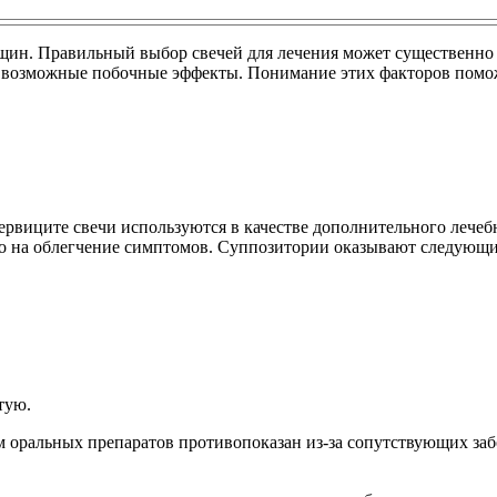
ин. Правильный выбор свечей для лечения может существенно п
и возможные побочные эффекты. Понимание этих факторов помож
рвиците свечи используются в качестве дополнительного лече
ено на облегчение симптомов. Суппозитории оказывают следующ
тую.
ем оральных препаратов противопоказан из-за сопутствующих з