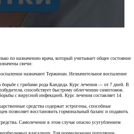
лько по назначению врача, который учитывает общее состояние
азначены свечи:
воспалении назначают Тержинан. Незначительное воспаление
орьбе с грибами рода Кандида. Курс лечения — от 7 дней. В
 возбудителя, способствует быстрому облегчению симптомов.
орьбы с вирусной инфекцией. Курс лечения составляет 14
карственные средства содержат эстрогены, способные
яцев позволяет восстановить гормональный баланс и подавить
редства. Самолечение в этом случае опасно усугублением
 необходимых влагалищу. Для нормализации популяции