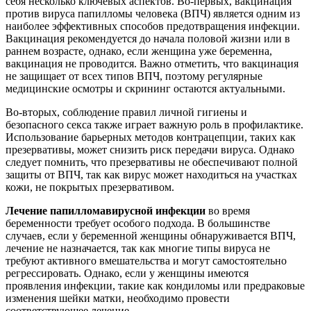
себя несколько ключевых аспектов. Во-первых, вакцинация
против вируса папилломы человека (ВПЧ) является одним из
наиболее эффективных способов предотвращения инфекции.
Вакцинация рекомендуется до начала половой жизни или в
раннем возрасте, однако, если женщина уже беременна,
вакцинация не проводится. Важно отметить, что вакцинация
не защищает от всех типов ВПЧ, поэтому регулярные
медицинские осмотры и скрининг остаются актуальными.
Во-вторых, соблюдение правил личной гигиены и
безопасного секса также играет важную роль в профилактике.
Использование барьерных методов контрацепции, таких как
презервативы, может снизить риск передачи вируса. Однако
следует помнить, что презервативы не обеспечивают полной
защиты от ВПЧ, так как вирус может находиться на участках
кожи, не покрытых презервативом.
Лечение папилломавирусной инфекции
во время
беременности требует особого подхода. В большинстве
случаев, если у беременной женщины обнаруживается ВПЧ,
лечение не назначается, так как многие типы вируса не
требуют активного вмешательства и могут самостоятельно
регрессировать. Однако, если у женщины имеются
проявления инфекции, такие как кондиломы или предраковые
изменения шейки матки, необходимо провести
соответствующее лечение.