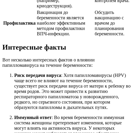
(например,
контролем врача.
криодеструкция).
Вакцинация до
Обсудить
беременности является
вакцинацию с
Профилактика
наиболее эффективным
врачом до
методом профилактики
планирования
ВПЧ-инфекции.
беременности.
Интересные факты
Вот несколько интересных фактов о влиянии
папилломавируса на течение беременности:
Риск передачи вируса
: Хотя папилломавирусы (HPV)
чаще всего не влияют на течение беременности,
существует риск передачи вируса от матери к ребенку во
время родов. Это может привести к развитию
респираторного папилломатоза у новорожденного,
редкого, но серьезного состояния, при котором
образуются папилломы в дыхательных путях.
Иммунный ответ
: Во время беременности иммунная
система женщины претерпевает изменения, которые
могут влиять на активность вируса. У некоторых