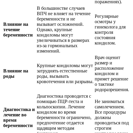
поражениях).
В большинстве случаев
ВПЧ не влияет на течение
Регулярные
беременности и не
осмотры у
Влияние на
вызывает осложнений.
гинеколога для
течение
Однако, крупные
контроля
беременности
кондиломы могут
состояния
увеличиваться в размерах
кондилом.
из-за гормональных
изменений.
Врач оценит
размер и
Крупные кондиломы могут
расположение
Влияние на
затруднять естественные
кондилом и
роды
роды, вызывать
примет решение
кровотечения или разрывы.
о тактике
родоразрешения.
Диагностика проводится с
помощью ПЦР-теста и
Не заниматься
кольпоскопии. Лечение
самолечением.
Диагностика и
кондилом во время
Все процедуры
лечение во
беременности ограничено,
должны
время
предпочтение отдается
проводиться под
беременности
щадящим методам
строгим