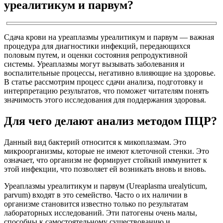
уреалитикум и парвум?
Сдача крови на уреаплазмы уреалитикум и парвум — важная
процедура для диагностики инфекций, передающихся
половым путем, и оценки состояния репродуктивной
системы. Уреаплазмы могут вызывать заболевания и
воспалительные процессы, негативно влияющие на здоровье.
В статье рассмотрим процесс сдачи анализа, подготовку и
интерпретацию результатов, что поможет читателям понять
значимость этого исследования для поддержания здоровья.
Для чего делают анализ методом ПЦР?
Данный вид бактерий относится к микоплазмам. Это
микроорганизмы, которые не имеют клеточной стенки. Это
означает, что организм не формирует стойкий иммунитет к
этой инфекции, что позволяет ей возникать вновь и вновь.
Уреаплазмы уреалитикум и парвум (Ureaplasma urealyticum,
parvum) входят в это семейство. Часто о их наличии в
организме становится известно только по результатам
лабораторных исследований. Эти патогены очень малы,
способны к самостоятельному существованию и