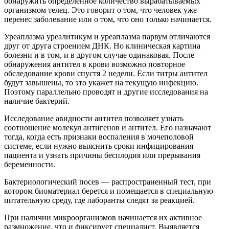
обнаружить определенное количество вырабатываемых
организмом телец. Это говорит о том, что человек уже
перенес заболевание или о том, что оно только начинается.
Уреаплазма уреалитикум и уреаплазма парвум отличаются
друг от друга строением ДНК. Но клиническая картина
болезни и в том, и в другом случае одинаковая. После
обнаружения антител в крови возможно повторное
обследование крови спустя 2 недели. Если титры антител
будут завышены, то это укажет на текущую инфекцию.
Поэтому параллельно проводят и другие исследования на
наличие бактерий.
Исследование авидности антител позволяет узнать
соотношение молекул антигенов и антител. Его назначают
тогда, когда есть признаки воспаления в мочеполовой
системе, если нужно выяснить сроки инфицирования
пациента и узнать причины бесплодия или прерывания
беременности.
Бактериологический посев — распространенный тест, при
котором биоматериал берется и помещается в специальную
питательную среду, где лаборанты следят за реакцией.
При наличии микроорганизмов начинается их активное
размножение, что и фиксирует специалист. Выявляется