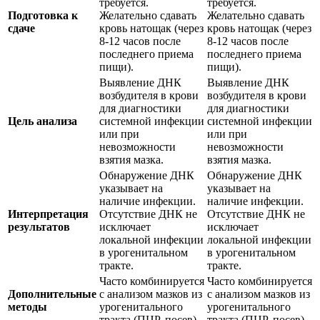
требуется.
требуется.
Подготовка к
Желательно сдавать
Желательно сдавать
сдаче
кровь натощак (через
кровь натощак (через
8-12 часов после
8-12 часов после
последнего приема
последнего приема
пищи).
пищи).
Выявление ДНК
Выявление ДНК
возбудителя в крови
возбудителя в крови
для диагностики
для диагностики
Цель анализа
системной инфекции
системной инфекции
или при
или при
невозможности
невозможности
взятия мазка.
взятия мазка.
Обнаружение ДНК
Обнаружение ДНК
указывает на
указывает на
наличие инфекции.
наличие инфекции.
Интерпретация
Отсутствие ДНК не
Отсутствие ДНК не
результатов
исключает
исключает
локальной инфекции
локальной инфекции
в урогенитальном
в урогенитальном
тракте.
тракте.
Часто комбинируется
Часто комбинируется
Дополнительные
с анализом мазков из
с анализом мазков из
методы
урогенитального
урогенитального
тракта (ПЦР, посев).
тракта (ПЦР, посев).