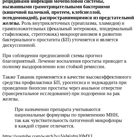
рецидивами инфекций мочеполовой системы,
вызванными грамотрицательными бактериями
(кишечной палочкой, протеем, клебсиеллой,
псевдомонадой), распространяющимися из предстательной
железы.
Роль внутриклеточных (уреаплазма, хламидия) и
грамположительных (фекальный энтерококк, эпидермальный
стафилококк, стрептококк) микроорганизмов в развитии
бактериального простатита (БП) уточняется и является
дискуссионной.
При соблюдении предписанной схемы прогноз
благоприятный. Лечение воспаления простаты приводит к
полному выздоровлению или стойкой ремиссии.
Также Таваник применяется в качестве высокоэффективного
средства профилактики БП, уросепсиса и эндокардита при
проведении биопсии простаты через анальное отверстие
(трансректальное исследование) при подозрении на рак
железы.
При назначении препарата учитываются
национальные формуляры по применению МНН,
так как чувствительность патогенной микрофлоры
в каждой стране отличается.
https://youtube.com/watch?v=VeWqfm20MYI