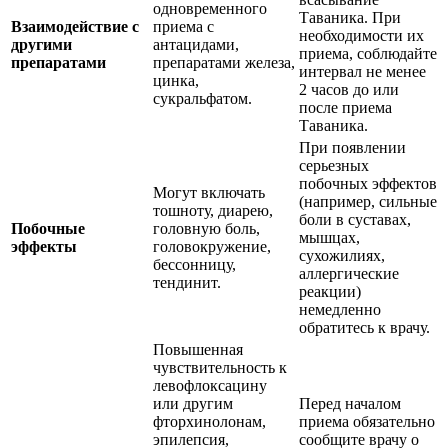
одновременного
Таваника. При
Взаимодействие с
приема с
необходимости их
другими
антацидами,
приема, соблюдайте
препаратами
препаратами железа,
интервал не менее
цинка,
2 часов до или
сукральфатом.
после приема
Таваника.
При появлении
серьезных
побочных эффектов
Могут включать
(например, сильные
тошноту, диарею,
боли в суставах,
Побочные
головную боль,
мышцах,
эффекты
головокружение,
сухожилиях,
бессонницу,
аллергические
тендинит.
реакции)
немедленно
обратитесь к врачу.
Повышенная
чувствительность к
левофлоксацину
или другим
Перед началом
фторхинолонам,
приема обязательно
эпилепсия,
сообщите врачу о