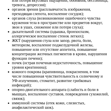
или потеря вкусовых ощущений, обоняния, бессонница,
тревога, депрессия);
органов зрения (расплывчатость изображения,
преходящая слепота, воспаление сосудов);
органов слуха (возникновение ошибочного чувства
кружения тела в пространстве или предметов вокруг,
звон в ушах, снижение или потеря слуха);
дыхательной системы (одышка, бронхоспазм,
аллергическое воспаление стенок легких);
ЖКТ (нарушения стула или запор, рвота, боли,
метеоризм, воспаление поджелудочной железы,
повышение или отсутствие аппетита, повышение
концентрации желчных пигментов в крови, нарушения
функции печени);
почек (острая почечная недостаточность, повышение
уровня креатинина);
кожного покрова (крапивница, покраснения, в том
числе повышенная чувствительность к солнечному и
УФ-излучению, стоматит, развитие грибковых
инфекций);
опорно-двигательного аппарата (слабость и боли в
мышцах, воспаление суставов, повреждения сухожилий,
связок);
иммунной системы (отек кожи, слизистых,
анафилактический шок).