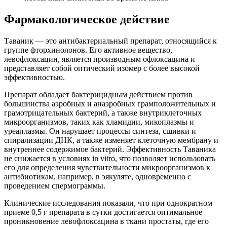
Фармакологическое действие
Таваник — это антибактериальный препарат, относящийся к
группе фторхинолонов. Его активное вещество,
левофлоксацин, является производным офлоксацина и
представляет собой оптический изомер с более высокой
эффективностью.
Препарат обладает бактерицидным действием против
большинства аэробных и анаэробных грамположительных и
грамотрицательных бактерий, а также внутриклеточных
микроорганизмов, таких как хламидии, микоплазмы и
уреаплазмы. Он нарушает процессы синтеза, сшивки и
спирализации ДНК, а также изменяет клеточную мембрану и
внутреннее содержимое бактерий. Эффективность Таваника
не снижается в условиях in vitro, что позволяет использовать
его для определения чувствительности микроорганизмов к
антибиотикам, например, в эякуляте, одновременно с
проведением спермограммы.
Клинические исследования показали, что при однократном
приеме 0,5 г препарата в сутки достигается оптимальное
проникновение левофлоксацина в ткани простаты, где его