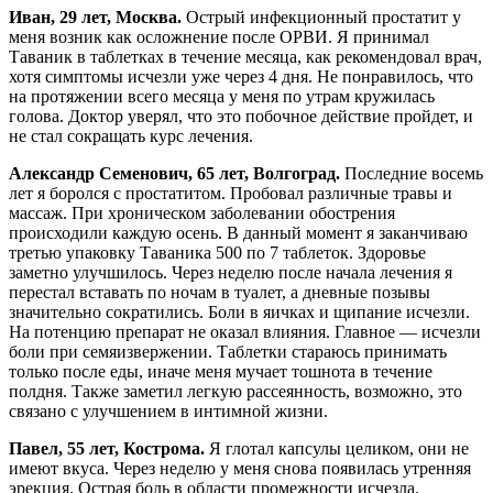
Иван, 29 лет, Москва.
Острый инфекционный простатит у
меня возник как осложнение после ОРВИ. Я принимал
Таваник в таблетках в течение месяца, как рекомендовал врач,
хотя симптомы исчезли уже через 4 дня. Не понравилось, что
на протяжении всего месяца у меня по утрам кружилась
голова. Доктор уверял, что это побочное действие пройдет, и
не стал сокращать курс лечения.
Александр Семенович, 65 лет, Волгоград.
Последние восемь
лет я боролся с простатитом. Пробовал различные травы и
массаж. При хроническом заболевании обострения
происходили каждую осень. В данный момент я заканчиваю
третью упаковку Таваника 500 по 7 таблеток. Здоровье
заметно улучшилось. Через неделю после начала лечения я
перестал вставать по ночам в туалет, а дневные позывы
значительно сократились. Боли в яичках и щипание исчезли.
На потенцию препарат не оказал влияния. Главное — исчезли
боли при семяизвержении. Таблетки стараюсь принимать
только после еды, иначе меня мучает тошнота в течение
полдня. Также заметил легкую рассеянность, возможно, это
связано с улучшением в интимной жизни.
Павел, 55 лет, Кострома.
Я глотал капсулы целиком, они не
имеют вкуса. Через неделю у меня снова появилась утренняя
эрекция. Острая боль в области промежности исчезла.