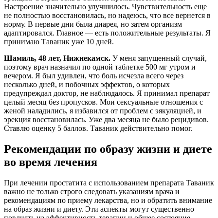
Настроение значительно улучшилось. Чувствительность еще
не полностью восстановилась, но надеюсь, что все вернется в
норму. В первые дни была диарея, но затем организм
адаптировался. Главное — есть положительные результаты. Я
принимаю Таваник уже 10 дней.
Шамиль, 48 лет, Нижнекамск.
У меня запущенный случай,
поэтому врач назначил по одной таблетке 500 мг утром и
вечером. Я был удивлен, что боль исчезла всего через
несколько дней, и побочных эффектов, о которых
предупреждал доктор, не наблюдалось. Я принимал препарат
целый месяц без пропусков. Мои сексуальные отношения с
женой наладились, я избавился от проблем с эякуляцией, и
эрекция восстановилась. Уже два месяца не было рецидивов.
Ставлю оценку 5 баллов. Таваник действительно помог.
Рекомендации по образу жизни и диете
во время лечения
При лечении простатита с использованием препарата Таваник
важно не только строго следовать указаниям врача и
рекомендациям по приему лекарства, но и обратить внимание
на образ жизни и диету. Эти аспекты могут существенно
повлиять на эффективность терапии и общее состояние