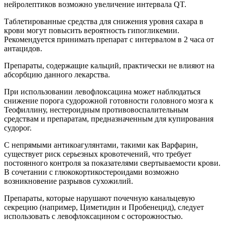
нейролептиков возможно увеличение интервала QT.
Таблетированные средства для снижения уровня сахара в
крови могут повысить вероятность гипогликемии.
Рекомендуется принимать препарат с интервалом в 2 часа от
антацидов.
Препараты, содержащие кальций, практически не влияют на
абсорбцию данного лекарства.
При использовании левофлоксацина может наблюдаться
снижение порога судорожной готовности головного мозга к
Теофиллину, нестероидным противовоспалительным
средствам и препаратам, предназначенным для купирования
судорог.
С непрямыми антикоагулянтами, такими как Варфарин,
существует риск серьезных кровотечений, что требует
постоянного контроля за показателями свертываемости крови.
В сочетании с глюкокортикостероидами возможно
возникновение разрывов сухожилий.
Препараты, которые нарушают почечную канальцевую
секрецию (например, Циметидин и Пробенецид), следует
использовать с левофлоксацином с осторожностью.