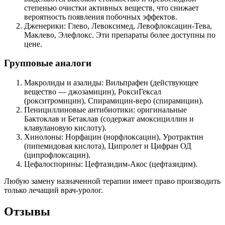
степенью очистки активных веществ, что снижает
вероятность появления побочных эффектов.
Дженерики: Глево, Левоксимед, Левофлоксацин-Тева,
Маклево, Элефлокс. Эти препараты более доступны по
цене.
Групповые аналоги
Макролиды и азалиды: Вильпрафен (действующее
вещество — джозамицин), РоксиГексал
(рокситромицин), Спирамицин-веро (спирамицин).
Пенициллиновые антибиотики: оригинальные
Бактоклав и Бетаклав (содержат амоксициллин и
клавулановую кислоту).
Хинолоны: Норфацин (норфлоксацин), Уротрактин
(пипемидовая кислота), Ципролет и Цифран ОД
(ципрофлоксацин).
Цефалоспорины: Цефтазидим-Акос (цефтазидим).
Любую замену назначенной терапии имеет право производить
только лечащий врач-уролог.
Отзывы