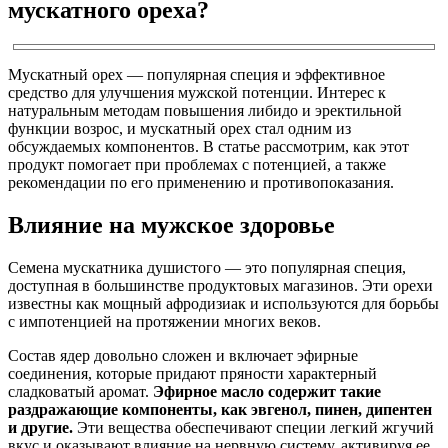
мускатного ореха?
Мускатный орех — популярная специя и эффективное
средство для улучшения мужской потенции. Интерес к
натуральным методам повышения либидо и эректильной
функции возрос, и мускатный орех стал одним из
обсуждаемых компонентов. В статье рассмотрим, как этот
продукт помогает при проблемах с потенцией, а также
рекомендации по его применению и противопоказания.
Влияние на мужское здоровье
Семена мускатника душистого — это популярная специя,
доступная в большинстве продуктовых магазинов. Эти орехи
известны как мощный афродизиак и используются для борьбы
с импотенцией на протяжении многих веков.
Состав ядер довольно сложен и включает эфирные
соединения, которые придают пряности характерный
сладковатый аромат.
Эфирное масло содержит такие
раздражающие компоненты, как эвгенол, пинен, дипентен
и другие.
Эти вещества обеспечивают специи легкий жгучий
вкус и оказывают влияние на нервную систему, активируя ее