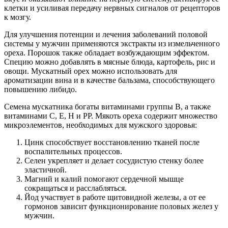
клетки и усиливая передачу нервных сигналов от рецепторов
к мозгу.
Для улучшения потенции и лечения заболеваний половой
системы у мужчин применяются экстракты из измельченного
ореха. Порошок также обладает возбуждающим эффектом.
Специю можно добавлять в мясные блюда, картофель, рис и
овощи. Мускатный орех можно использовать для
ароматизации вина и в качестве бальзама, способствующего
повышению либидо.
Семена мускатника богаты витаминами группы В, а также
витаминами С, Е, Н и РР. Мякоть ореха содержит множество
микроэлементов, необходимых для мужского здоровья:
Цинк способствует восстановлению тканей после
воспалительных процессов.
Селен укрепляет и делает сосудистую стенку более
эластичной.
Магний и калий помогают сердечной мышце
сокращаться и расслабляться.
Йод участвует в работе щитовидной железы, а от ее
гормонов зависит функционирование половых желез у
мужчин.