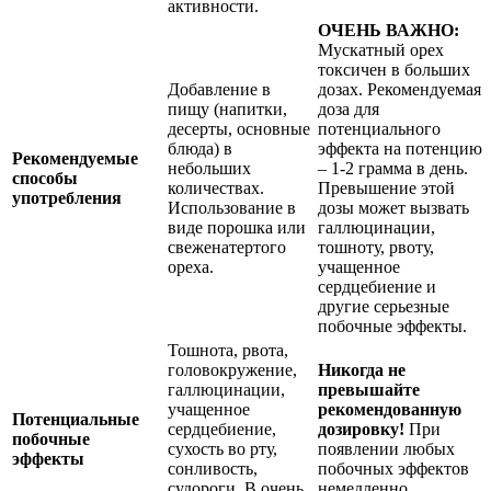
активности.
ОЧЕНЬ ВАЖНО:
Мускатный орех
токсичен в больших
Добавление в
дозах. Рекомендуемая
пищу (напитки,
доза для
десерты, основные
потенциального
блюда) в
эффекта на потенцию
Рекомендуемые
небольших
– 1-2 грамма в день.
способы
количествах.
Превышение этой
употребления
Использование в
дозы может вызвать
виде порошка или
галлюцинации,
свеженатертого
тошноту, рвоту,
ореха.
учащенное
сердцебиение и
другие серьезные
побочные эффекты.
Тошнота, рвота,
головокружение,
Никогда не
галлюцинации,
превышайте
учащенное
рекомендованную
Потенциальные
сердцебиение,
дозировку!
При
побочные
сухость во рту,
появлении любых
эффекты
сонливость,
побочных эффектов
судороги. В очень
немедленно