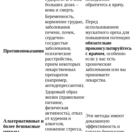
больших дозах –
обратитесь к врачу.
кома и смерть.
Беременность,
кормление грудью,
Перед
заболевания
использованием
печени, почек,
мускатного ореха для
сердечно-
повышения потенции
сосудистые
обязательно
заболевания,
проконсультируйтесь
Противопоказания
психические
с врачом
, особенно
расстройства,
если у вас есть
прием некоторых
хронические
лекарственных
заболевания или вы
препаратов
принимаете
(например,
лекарства.
антидепрессантов).
Здоровый образ
жизни (правильное
питание,
физическая
активность), отказ
Эти методы имеют
от курения и
Альтернативные и
доказанную
алкоголя,
более безопасные
эффективность и
снижение стресса,
методы
гораздо безопаснее,