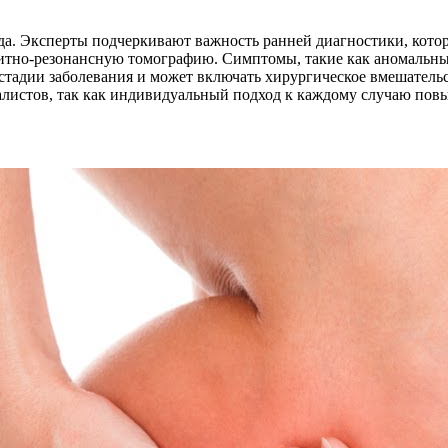
а. Эксперты подчеркивают важность ранней диагностики, котора
нитно-резонансную томографию. Симптомы, такие как аномальные 
 стадии заболевания и может включать хирургическое вмешател
истов, так как индивидуальный подход к каждому случаю повы