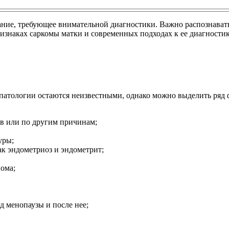
вание, требующее внимательной диагностики. Важно распознава
ризнаках саркомы матки и современных подходах к ее диагностик
атологии остаются неизвестными, однако можно выделить ряд ф
ов или по другим причинам;
уры;
ак эндометриоз и эндометрит;
ома;
д менопаузы и после нее;