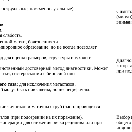
нструальные, постменопаузальные).
Симпто
(миома)
вниман
ов.
м.
я слабость.
енной матки, болезненности.
днородное образование, но не всегда позволяет
д для оценки размеров, структуры опухоли и
Диагноз
которая
инственный достоверный метод диагностики. Может
при под
атки, гистероскопии с биопсией или
го таза:
для исключения метастазов.
) могут быть повышены, но неспецифичны.
ние яичников и маточных труб (часто проводится
злов (при подозрении на их поражение).
Выбор м
е операции для снижения риска рецидива или при
общего
индиви