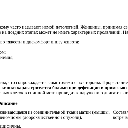
ркому часто называют немой патологией. Женщины, принимая свое
же на поздних этапах может не иметь характерных проявлений. 
тво тяжести и дискомфорт внизу живота;
ом;
анемия;
аны, что сопровождается симптомами с их стороны. Прорастание 
кишки характеризуется болями при дефекации и примесью с
ковых клеток в спинной мозг приводит к нарушению двигательн
писание
 развивающаяся из соединительной ткани матки (мышцы,
Составл
 лейомиомы (доброкачественной опухоли).
встреча
пецифичны.