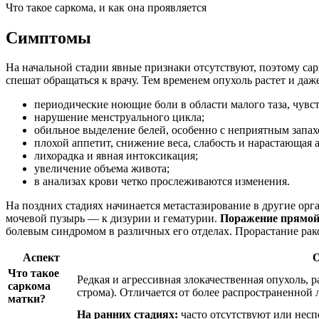
Что такое саркома, и как она проявляется
Симптомы
На начальной стадии явные признаки отсутствуют, поэтому са
спешат обращаться к врачу. Тем временем опухоль растет и да
периодические ноющие боли в области малого таза, чувс
нарушение менструального цикла;
обильное выделение белей, особенно с неприятным запах
плохой аппетит, снижение веса, слабость и нарастающая 
лихорадка и явная интоксикация;
увеличение объема живота;
в анализах крови четко прослеживаются изменения.
На поздних стадиях начинается метастазирование в другие орг
мочевой пузырь — к дизурии и гематурии.
Поражение прямой 
болевым синдромом в различных его отделах. Прорастание ра
Аспект
О
Что такое
Редкая и агрессивная злокачественная опухоль,
саркома
строма). Отличается от более распространенной
матки?
На ранних стадиях:
часто отсутствуют или нес