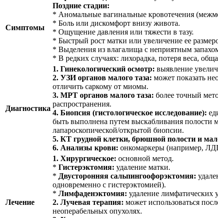
Поздние стадии:
* Аномальные вагинальные кровотечения (межме
* Боль или дискомфорт внизу живота.
Симптомы
* Ощущение давления или тяжести в тазу.
* Быстрый рост матки или увеличение ее размер
* Выделения из влагалища с неприятным запахо
* В редких случаях: лихорадка, потеря веса, обща
1. Гинекологический осмотр:
выявление увелич
2. УЗИ органов малого таза:
может показать нео
отличить саркому от миомы.
3. МРТ органов малого таза:
более точный мето
распространения.
Диагностика
4. Биопсия (гистологическое исследование):
ед
быть выполнена путем выскабливания полости м
лапароскопической/открытой биопсии.
5. КТ грудной клетки, брюшной полости и мало
6. Анализы крови:
онкомаркеры (например, ЛДГ
1. Хирургическое:
основной метод.
*
Гистерэктомия:
удаление матки.
*
Двусторонняя сальпингоофорэктомия:
удале
одновременно с гистерэктомией).
*
Лимфаденэктомия:
удаление лимфатических у
Лечение
2. Лучевая терапия:
может использоваться посл
неоперабельных опухолях.