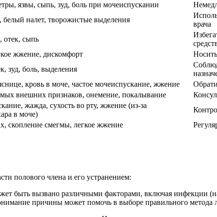
тры, язвы, сыпь, зуд, боль при мочеиспускании
Немедл
Исполь
, белый налет, творожистые выделения
врача
Избега
, отек, сыпь
средст
гкое жжение, дискомфорт
Носить
Соблюд
к, зуд, боль, выделения
назнач
яснице, кровь в моче, частое мочеиспускание, жжение
Обрати
мых внешних признаков, онемение, покалывание
Консул
кание, жажда, сухость во рту, жжение (из-за
Контро
ара в моче)
х, скопление смегмы, легкое жжение
Регуля
сти полового члена и его устранением:
ожет быть вызвано различными факторами, включая инфекции (н
Понимание причины может помочь в выборе правильного метода 