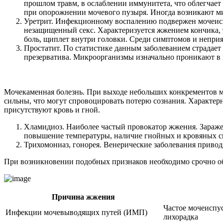
прошлом травм, в ослаблении иммунитета, что облегчае
при опорожнении мочевого пузыря. Иногда возникают м
Уретрит. Инфекционному воспалению подвержен мочеиспу
незащищенный секс. Характеризуется жжением кончика, 
боль, щиплет внутри головки. Среди симптомов и неприя
Простатит. По статистике данным заболеванием страдает
презерватива. Микроорганизмы изначально проникают в к
Мочекаменная болезнь. При выходе небольших конкрементов 
сильны, что могут спровоцировать потерю сознания. Характер
присутствуют кровь и гной.
Хламидиоз. Наиболее частый провокатор жжения. Зараже
повышение температуры, наличие гнойных и кровяных сг
Трихомониаз, гонорея. Венерические заболевания приво
При возникновении подобных признаков необходимо срочно обр
Причина жжения
Частое мочеиспус
Инфекции мочевыводящих путей (ИМП)
лихорадка