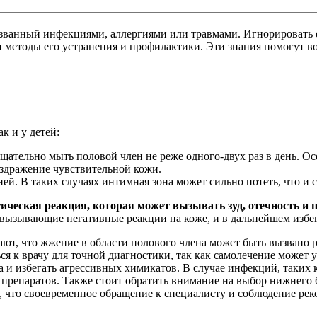
анный инфекциями, аллергиями или травмами. Игнорировать его 
методы его устранения и профилактики. Эти знания помогут вов
к и у детей:
ательно мыть половой член не реже одного-двух раз в день. О
аздражение чувствительной кожи.
ней. В таких случаях интимная зона может сильно потеть, что и
еская реакция, которая может вызывать зуд, отечность и п
 вызывающие негативные реакции на коже, и в дальнейшем избег
ают, что жжение в области полового члена может быть вызвано
ся к врачу для точной диагностики, так как самолечение может
а и избегать агрессивных химикатов. В случае инфекций, таких 
препаратов. Также стоит обратить внимание на выбор нижнего б
, что своевременное обращение к специалисту и соблюдение рек