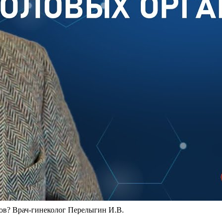
ов? Врач-гинеколог Перелыгин И.В.