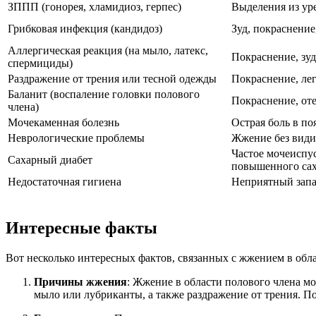
ЗППП (гонорея, хламидиоз, герпес)
Выделения из уре
Грибковая инфекция (кандидоз)
Зуд, покраснение
Аллергическая реакция (на мыло, латекс,
Покраснение, зуд
спермициды)
Раздражение от трения или тесной одежды
Покраснение, ле
Баланит (воспаление головки полового
Покраснение, оте
члена)
Мочекаменная болезнь
Острая боль в по
Неврологические проблемы
Жжение без види
Частое мочеиспус
Сахарный диабет
повышенного сах
Недостаточная гигиена
Неприятный запа
Интересные факты
Вот несколько интересных фактов, связанных с жжением в обла
Причины жжения
: Жжение в области полового члена м
мыло или лубриканты, а также раздражение от трения. 