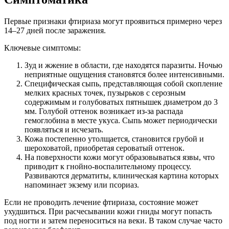
Первые признаки фтириаза могут проявиться примерно через
14–27 дней после заражения.
Ключевые симптомы:
Зуд и жжение в области, где находятся паразиты. Ночью
неприятные ощущения становятся более интенсивными.
Специфическая сыпь, представляющая собой скопление
мелких красных точек, пузырьков с серозным
содержимым и голубоватых пятнышек диаметром до 3
мм. Голубой оттенок возникает из-за распада
гемоглобина в месте укуса. Сыпь может периодически
появляться и исчезать.
Кожа постепенно утолщается, становится грубой и
шероховатой, приобретая сероватый оттенок.
На поверхности кожи могут образовываться язвы, что
приводит к гнойно-воспалительному процессу.
Развиваются дерматиты, клиническая картина которых
напоминает экзему или псориаз.
Если не проводить лечение фтириаза, состояние может
ухудшиться. При расчесывании кожи гниды могут попасть
под ногти и затем переноситься на веки. В таком случае часто