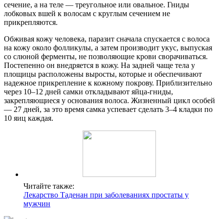
сечение, а на теле — треугольное или овальное. Гниды
лобковых вшей к волосам с круглым сечением не
прикрепляются.
Обживая кожу человека, паразит сначала спускается с волоса
на кожу около фолликулы, а затем производит укус, выпуская
со слюной ферменты, не позволяющие крови сворачиваться.
Постепенно он внедряется в кожу. На задней чаще тела у
площицы расположены выросты, которые и обеспечивают
надежное прикрепление к кожному покрову. Приблизительно
через 10–12 дней самки откладывают яйца-гниды,
закрепляющиеся у основания волоса. Жизненный цикл особей
— 27 дней, за это время самка успевает сделать 3–4 кладки по
10 яиц каждая.
Читайте также:
Лекарство Таденан при заболеваниях простаты у
мужчин