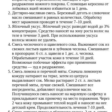
раздражении кожного покрова. С помощью керосина от
лобковых вшей можно избавиться за 1 день.
Дегтярно-масляная смесь. Березовый деготь и сливочное
масло смешивают в равных количествах. Обработку
мест заражения проводят в течение 7–10 дней.
Яблочный уксус. Яблочный уксус разводят водой до 3%
концентрации. Средство наносят на зону роста волос на
теле в течение 3 дней. При использовании уксуса
волосы можно не удалять.
Смесь чесночного и щавелевого сока. Выжимают сок из
свежих листьев щавеля и зубчиков чеснока. Смешивают
в пропорции: 6 ст. л. щавеля и 1 дес. л. чеснока.
Обрабатывают участок кожи в течение 10 дней.
Возможные побочные эффекты при применении
средства — зуд и раздражение.
Смесь лимона и перечной мяты. Сначала лимонную
кожуру натирают на терке, затем из цитруса
выдавливают сок. Мелко растирают 2 ст. л. листьев
перечной мяты, лучше свежей. Смешивают все
ингредиенты, добавляют подсолнечное масло.
Получившуюся смесь наносят на марлевую салфетку и
прикладывают как примочку на место поражения. Через
2 часа кожу промывают теплой водой и наносят на нее
детский крем. Продолжительность лечения 7-10 дней.
Смесь черного тмина и яблочного уксуса. 2 ст. л. семян