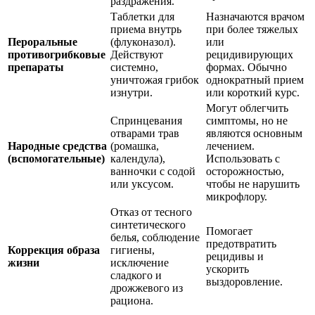
раздражения.
Таблетки для
Назначаются врачом
приема внутрь
при более тяжелых
Пероральные
(флуконазол).
или
противогрибковые
Действуют
рецидивирующих
препараты
системно,
формах. Обычно
уничтожая грибок
однократный прием
изнутри.
или короткий курс.
Могут облегчить
Спринцевания
симптомы, но не
отварами трав
являются основным
Народные средства
(ромашка,
лечением.
(вспомогательные)
календула),
Использовать с
ванночки с содой
осторожностью,
или уксусом.
чтобы не нарушить
микрофлору.
Отказ от тесного
синтетического
Помогает
белья, соблюдение
предотвратить
Коррекция образа
гигиены,
рецидивы и
жизни
исключение
ускорить
сладкого и
выздоровление.
дрожжевого из
рациона.