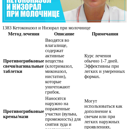
1383 Кетоконазол и Низорал при молочнице
Метод лечения
Описание
Примечания
Вводятся во
влагалище,
содержат
активные
Курс лечения
Противогрибковые
вещества
обычно 1-7 дней.
свечи/вагинальные
(клотримазол,
Эффективны при
таблетки
миконазол,
легких и умеренных
нистатин),
формах.
которые
уничтожают
грибок.
Наносятся
Могут
наружно на
использоваться как
пораженные
Противогрибковые
дополнение к
участки (вульва,
кремы/мази
свечам или при
промежность) для
легких наружных
снятия зуда и
проявлениях.