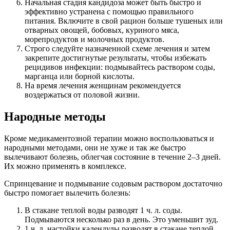
Начальная стадия кандидоза может быть быстро и
эффективно устранена с помощью правильного
питания. Включите в свой рацион больше тушеных или
отварных овощей, бобовых, куриного мяса,
морепродуктов и молочных продуктов.
Строго следуйте назначенной схеме лечения и затем
закрепите достигнутые результаты, чтобы избежать
рецидивов инфекции: подмывайтесь раствором соды,
марганца или борной кислоты.
На время лечения женщинам рекомендуется
воздержаться от половой жизни.
Народные методы
Кроме медикаментозной терапии можно воспользоваться и
народными методами, они не хуже и так же быстро
вылечивают болезнь, облегчая состояние в течение 2–3 дней.
Их можно применять в комплексе.
Спринцевание и подмывание содовым раствором достаточно
быстро помогает вылечить болезнь:
В стакане теплой воды разводят 1 ч. л. соды.
Подмываются несколько раз в день. Это уменьшит зуд.
1 ч. л. настойки календулы разводят в стакане теплой