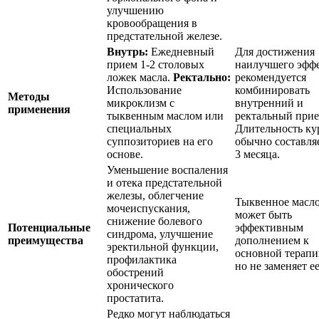
улучшению
кровообращения в
предстательной железе.
Внутрь:
Ежедневный
Для достижения
прием 1-2 столовых
наилучшего эфф
ложек масла.
Ректально:
рекомендуется
Использование
комбинировать
Методы
микроклизм с
внутренний и
применения
тыквенным маслом или
ректальный при
специальных
Длительность ку
суппозиториев на его
обычно составляе
основе.
3 месяца.
Уменьшение воспаления
и отека предстательной
железы, облегчение
Тыквенное масл
мочеиспускания,
может быть
снижение болевого
Потенциальные
эффективным
синдрома, улучшение
преимущества
дополнением к
эректильной функции,
основной терапи
профилактика
но не заменяет ее
обострений
хронического
простатита.
Редко могут наблюдаться