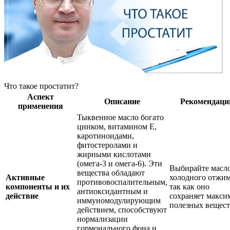
Что такое простатит?
Аспект
Описание
Рекомендаци
применения
Тыквенное масло богато
цинком, витамином Е,
каротиноидами,
фитостеролами и
жирными кислотами
(омега-3 и омега-6). Эти
Выбирайте масл
вещества обладают
Активные
холодного отжим
противовоспалительным,
компоненты и их
так как оно
антиоксидантным и
действие
сохраняет макси
иммуномодулирующим
полезных вещест
действием, способствуют
нормализации
гормонального фона и