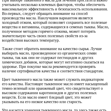
При выборе тыквенного масла для лечения простатита важно
учитывать несколько ключевых факторов, чтобы обеспечить
максимальную эффективность и безопасность использования.
Во-первых, следует обращать внимание на способ
производства масла. Наилучшим вариантом является
холодный отжим, который позволяет сохранить все полезные
вещества и витамины, содержащиеся в семенах тыквы. Масло,
полученное методом горячего отжима, может потерять
значительную часть своих полезных свойств из-за
воздействия высоких температур.
Также стоит обратить внимание на качество сырья. Лучше
выбирать масло, произведенное из органических семян
тыквы, так как они не содержат пестицидов и других
химических добавок, которые могут негативно сказаться на
здоровье. При покупке масла рекомендуется проверять
наличие сертификатов качества и соответствия стандартам.
Цвет тыквенного масла также может служить индикатором
его качества. Настоящее тыквенное масло имеет насыщенный
темно-зеленый или оранжевый цвет, что свидетельствует о
высоком содержании каротиноидов и других полезных
веществ. Если масло имеет бледный цвет, это может
указывать на его низкое качество или старость.
Что касается хранения тыквенного масла, то здесь также есть