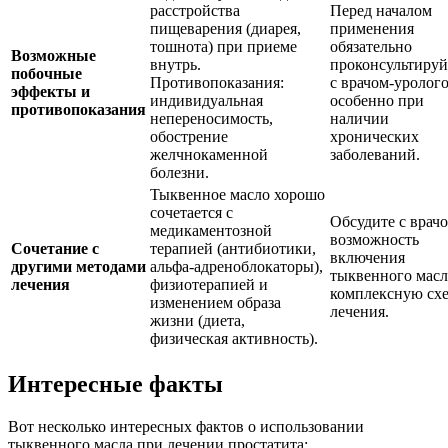
расстройства
Перед началом
пищеварения (диарея,
применения
тошнота) при приеме
обязательно
Возможные
внутрь.
проконсультируй
побочные
Противопоказания:
с врачом-уролог
эффекты и
индивидуальная
особенно при
противопоказания
непереносимость,
наличии
обострение
хронических
желчнокаменной
заболеваний.
болезни.
Тыквенное масло хорошо
сочетается с
Обсудите с врач
медикаментозной
возможность
Сочетание с
терапией (антибиотики,
включения
другими методами
альфа-адреноблокаторы),
тыквенного масл
лечения
физиотерапией и
комплексную сх
изменением образа
лечения.
жизни (диета,
физическая активность).
Интересные факты
Вот несколько интересных фактов о использовании
тыквенного масла при лечении простатита: