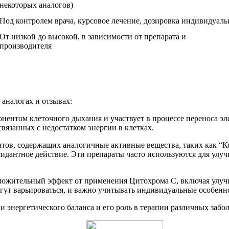
некоторых аналогов)
Под контролем врача, курсовое лечение, дозировка индивидуаль
От низкой до высокой, в зависимости от препарата и
производителя
 аналогах и отзывах:
нентом клеточного дыхания и участвует в процессе переноса эл
вязанных с недостатком энергии в клетках.
ратов, содержащих аналогичные активные вещества, таких как “
сидантное действие. Эти препараты часто используются для улу
ложительный эффект от применения Цитохрома C, включая улуч
могут варьироваться, и важно учитывать индивидуальные особен
энергетического баланса и его роль в терапии различных забо