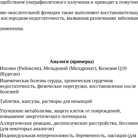
оздействием ультрафиолетового излучения и приводят к помутне
мимо окислительной функции также выполняют восстановительн
 кислородная недостаточность, вызванная различными заболева
применения.
Аналоги (примеры)
Инозин (Рибоксин), Мельдоний (Милдронат), Коэнзим Q10
(Кудесан)
Ишемическая болезнь сердца, хроническая сердечная
недостаточность, физические перегрузки, восстановление после
болезней
Таблетки, капсулы, растворы для инъекций
Улучшение метаболизма, защита клеток от повреждений,
повышение энергетического потенциала
Аллергические реакции, диспепсические расстройства, бессонн
(для некоторых аналогов)
Индивидуальная непереносимость, беременность, лактация (для