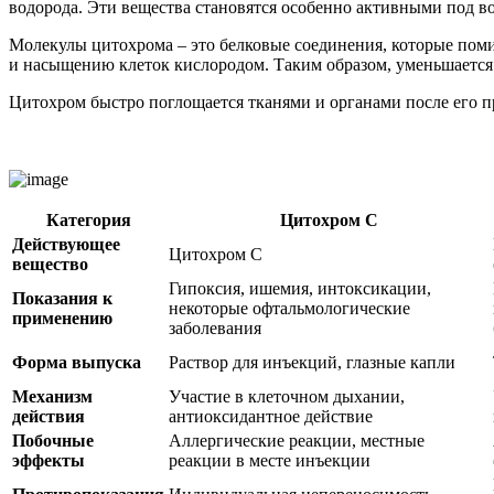
водорода. Эти вещества становятся особенно активными под в
Молекулы цитохрома – это белковые соединения, которые по
и насыщению клеток кислородом. Таким образом, уменьшается
Цитохром быстро поглощается тканями и органами после его 
Категория
Цитохром C
Действующее
Цитохром C
вещество
Гипоксия, ишемия, интоксикации,
Показания к
некоторые офтальмологические
применению
заболевания
Форма выпуска
Раствор для инъекций, глазные капли
Механизм
Участие в клеточном дыхании,
действия
антиоксидантное действие
Побочные
Аллергические реакции, местные
эффекты
реакции в месте инъекции