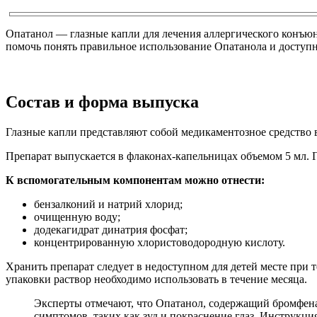
Опатанол — глазные капли для лечения аллергического конъюн
помочь понять правильное использование Опатанола и доступ
Состав и форма выпуска
Глазные капли представляют собой медикаментозное средство в 
Препарат выпускается в флаконах-капельницах объемом 5 мл. 
К вспомогательным компонентам можно отнести:
бензалконий и натрий хлорид;
очищенную воду;
додекагидрат динатрия фосфат;
концентрированную хлористоводородную кислоту.
Хранить препарат следует в недоступном для детей месте при 
упаковки раствор необходимо использовать в течение месяца.
Эксперты отмечают, что Опатанол, содержащий бромфена
симптомов, таких как зуд и покраснение глаз. Инструкц