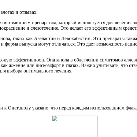
алогах и отзывах:
тигистаминным препаратом, который используется для лечения а
покраснение и слезотечение. Это делает его эффективным средс
анола, таких как Азеластин и Левокабастин. Эти препараты так
 и форма выпуска могут отличаться. Это дает возможность паци
окую эффективность Опатанола в облегчении симптомов аллерги
 как жжение или дискомфорт в глазах. Важно учитывать, что отз
для выбора оптимального лечения.
и к Опатанолу указано, что перед каждым использованием флако