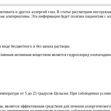
ктивита и других аллергий глаз. В статье рассмотрим инструкц
ные альтернативы. Эта информация будет полезна пациентам с 
виде бесцветного и без запаха раствора.
Главным активным веществом является гидрохлорид олопатадина
температуре от 5 до 25 градусов Цельсия. При соблюдении услови
к, является эффективным средством для лечения аллергическог
ия по применению подчеркивает важность соблюдения дозировки