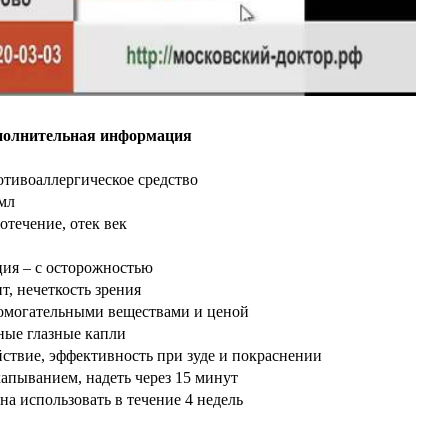
полнительная информация
тивоаллергическое средство
мл
зотечение, отек век
ция – с осторожностью
ит, нечеткость зрения
помогательными веществами и ценой
ные глазные капли
ствие, эффективность при зуде и покраснении
капыванием, надеть через 15 минут
а использовать в течение 4 недель