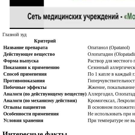
Глазной зуд
Критерий
Название препарата
Опатанол (Opatanol)
Действующее вещество
Олопатадин (Olopatadi
Форма выпуска
Раствор для местного 
Показания к применению
Сезонный аллергичес
Способ применения
По 1 капле в каждый гл
Противопоказания
Гиперчувствительность
Побочные эффекты
Жжение, покалывание, 
Аналоги (по действующему веществу)
Аллергодил, Олопатад
Аналоги (по механизму действия)
Кромогексал, Лекрол
Отзывы пациентов
В основном положите
Особенности применения
Не использовать при 
Условия хранения
При температуре не в
Интересные факты