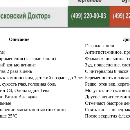
Описание
До
Глазные капли
ne)
Антигистаминное, про
применения (глазные капли)
Флакон-капельница 5 
кий конъюнктивит
Зуд, покраснение, сле
аз 2 раза в день
С интервалом 8 часов
 к компонентам, детский возраст до 3 лет
Беременность и лакта
сухость глаз, головная боль
Редко: отек век, керат
ин-СЗ, Олопатадин-Тева
Могут отличаться вс
ин, Визин Алерджи
Другие антигистамин
льные
Отмечают быстрое дей
ношении мягких контактных линз
Снять линзы перед за
ыше 25°C
После вскрытия флакон