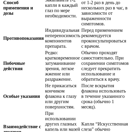
Способ
от 1-2 раз в день до
капли в каждый
применения и
нескольких раз в час, в
глаз по мере
дозы
зависимости от
необходимости.
выраженности
симптомов.
Индивидуальная
Перед применением
непереносимость
рекомендуется
Противопоказания
компонентов
проконсультироваться
препарата.
с врачом.
Редко:
Обычно проходят
кратковременное
самостоятельно. При
Побочные
затуманивание
сохранении симптомов
действия
зрения, легкое
следует прекратить
жжение или
использование и
раздражение.
обратиться к врачу.
Не прикасаться
После вскрытия
кончиком
флакона использовать
Особые указания
флакона к глазу
в течение указанного
или другим
срока (обычно 1
поверхностям.
месяц).
При
использовании
других глазных
Капли “Искусственная
Взаимодействие с
капель или мазей
слеза” обычно
другими