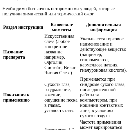
Необходимо быть очень осторожными у людей, которые
получили химический или термический ожог.
Ключевые
Дополнительная
Раздел инструкции
моменты
информация
Искусственная
Указывается торговое
слеза (любое
наименование и
конкретное
действующее вещество
Название
название,
(например,
препарата
например,
гипромеллоза,
Офтолик,
кармеллоза натрия,
Систейн, Визин
гиалуроновая кислота).
Чистая Слеза)
Применяется при
Сухость глаз,
синдроме сухого глаза,
раздражение,
после длительной
Показания к
жжение,
работы за
применению
ощущение песка
компьютером, при
в глазах,
ношении контактных
усталость глаз.
линз, в условиях
сухого воздуха.
Частота применения
может варьироваться
Закапывать 1-2