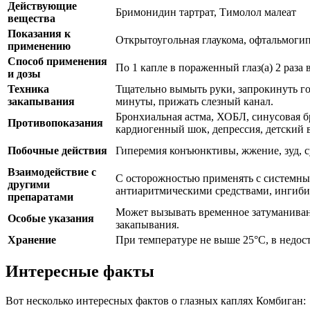
Действующие
Бримонидин тартрат, Тимолол малеат
вещества
Показания к
Открытоугольная глаукома, офтальмоги
применению
Способ применения
По 1 капле в пораженный глаз(а) 2 раза 
и дозы
Техника
Тщательно вымыть руки, запрокинуть гол
закапывания
минуты, прижать слезный канал.
Бронхиальная астма, ХОБЛ, синусовая бр
Противопоказания
кардиогенный шок, депрессия, детский 
Побочные действия
Гиперемия конъюнктивы, жжение, зуд, сух
Взаимодействие с
С осторожностью применять с системны
другими
антиаритмическими средствами, ингиб
препаратами
Может вызывать временное затуманивани
Особые указания
закапывания.
Хранение
При температуре не выше 25°C, в недост
Интересные факты
Вот несколько интересных фактов о глазных каплях Комбиган: