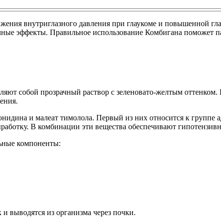
жения внутриглазного давления при глаукоме и повышенной гла
ные эффекты. Правильное использование Комбигана поможет па
вляют собой прозрачный раствор с зеленовато-желтым оттенком.
ения.
идина и малеат тимолола. Первый из них относится к группе 
выработку. В комбинации эти вещества обеспечивают гипотензив
льные компоненты:
и выводятся из организма через почки.