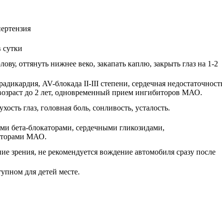
пертензия
в сутки
ову, оттянуть нижнее веко, закапать каплю, закрыть глаз на 1-2
адикардия, AV-блокада II-III степени, сердечная недостаточност
возраст до 2 лет, одновременный прием ингибиторов МАО.
ость глаз, головная боль, сонливость, усталость.
ми бета-блокаторами, сердечными гликозидами,
иторами МАО.
е зрения, не рекомендуется вождение автомобиля сразу после
упном для детей месте.