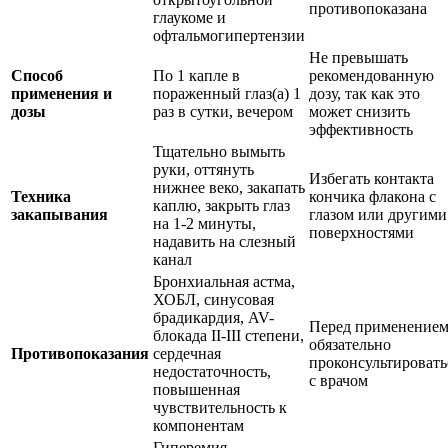
противопоказана
глаукоме и
офтальмогипертензии
Не превышать
Способ
По 1 капле в
рекомендованную
применения и
пораженный глаз(а) 1
дозу, так как это
дозы
раз в сутки, вечером
может снизить
эффективность
Тщательно вымыть
руки, оттянуть
Избегать контакта
нижнее веко, закапать
Техника
кончика флакона с
каплю, закрыть глаз
закапывания
глазом или другими
на 1-2 минуты,
поверхностями
надавить на слезный
канал
Бронхиальная астма,
ХОБЛ, синусовая
брадикардия, AV-
Перед применение
блокада II-III степени,
обязательно
Противопоказания
сердечная
проконсультировать
недостаточность,
с врачом
повышенная
чувствительность к
компонентам
Гиперемия