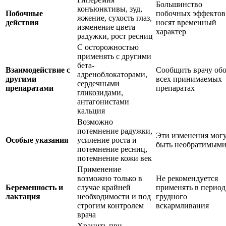
Большинство
конъюнктивы, зуд,
Побочные
побочных эффектов
жжение, сухость глаз,
действия
носят временный
изменение цвета
характер
радужки, рост ресниц
С осторожностью
применять с другими
бета-
Взаимодействие с
Сообщить врачу об
адреноблокаторами,
другими
всех принимаемых
сердечными
препаратами
препаратах
гликозидами,
антагонистами
кальция
Возможно
потемнение радужки,
Эти изменения мог
Особые указания
усиление роста и
быть необратимым
потемнение ресниц,
потемнение кожи век
Применение
возможно только в
Не рекомендуется
Беременность и
случае крайней
применять в период
лактация
необходимости и под
грудного
строгим контролем
вскармливания
врача
Хранить при