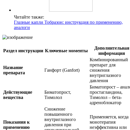
Читайте также:
Глазные капли Тобразон: инструкция по применению,
аналоги
Дополнительная
Раздел инструкции
Ключевые моменты
информация
Комбинированный
препарат для
Название
Ганфорт (Ganfort)
снижения
препарата
внутриглазного
давления
Биматопрост – анал
Действующие
Биматопрост,
простагландина,
вещества
Тимолол
Тимолол – бета-
адреноблокатор
Снижение
повышенного
Применяется, когда
внутриглазного
Показания к
монотерапия
давления при
применению
неэффективна или
открытоугольной