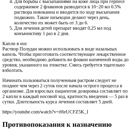
Для борьбы с высыпаниями на коже лица при герпесе
содержимое 2 флаконов разводится в 10−20 мл 0.5%
раствора новокаина и вводится по ходу высыпания
подкожно. Такие инъекции делают через день,
количество их может быть от 3 до 6.
Для лечения детей препарат вводят 0,25 мл под
конъюнктиву 1 раз в 2 дня.
Капли в нос
Раствор Полудан можно использовать в виде назальных
капель. Чтобы приготовить соответствующее лекарственное
средство, необходимо добавить во флакон кипяченой воды до
уровня, указанного на этикетке. Смесь требуется тщательно
взболтать.
Начинать пользоваться полученным растром следует не
позднее чем через 2 суток после начала острого процесса в
организме. Для взрослых пациентов дозировка составляет по
2 капли в каждый носовой ход, кратность введения — 5 раз в
сутки. Длительность курса лечения составляет 5 дней.
https://youtube.com/watch?v=rHeUCFZ5K_I
Противопоказания к назначению