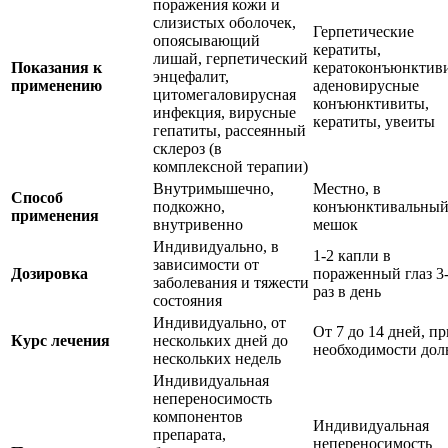
поражения кожи и
слизистых оболочек,
Герпетические
опоясывающий
кератиты,
лишай, герпетический
Показания к
кератоконъюнктив
энцефалит,
применению
аденовирусные
цитомегаловирусная
конъюнктивиты,
инфекция, вирусные
кератиты, увеиты
гепатиты, рассеянный
склероз (в
комплексной терапии)
Внутримышечно,
Местно, в
Способ
подкожно,
конъюнктивальны
применения
внутривенно
мешок
Индивидуально, в
1-2 капли в
зависимости от
Дозировка
пораженный глаз 3
заболевания и тяжести
раз в день
состояния
Индивидуально, от
От 7 до 14 дней, пр
Курс лечения
нескольких дней до
необходимости дол
нескольких недель
Индивидуальная
непереносимость
компонентов
Индивидуальная
препарата,
непереносимость