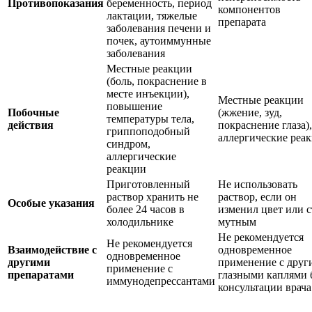
Противопоказания
беременность, период
компонентов
лактации, тяжелые
препарата
заболевания печени и
почек, аутоиммунные
заболевания
Местные реакции
(боль, покраснение в
месте инъекции),
Местные реакции
повышение
Побочные
(жжение, зуд,
температуры тела,
действия
покраснение глаза),
гриппоподобный
аллергические реа
синдром,
аллергические
реакции
Приготовленный
Не использовать
раствор хранить не
раствор, если он
Особые указания
более 24 часов в
изменил цвет или с
холодильнике
мутным
Не рекомендуется
Не рекомендуется
Взаимодействие с
одновременное
одновременное
другими
применение с друг
применение с
препаратами
глазными каплями 
иммунодепрессантами
консультации врача