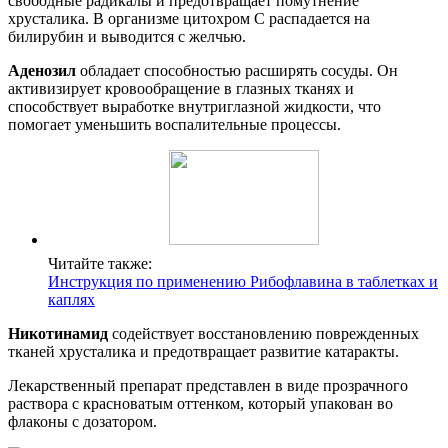
свободные радикалы и предотвращает помутнение
хрусталика. В организме цитохром С распадается на
билирубин и выводится с желчью.
Аденозил
обладает способностью расширять сосуды. Он
активизирует кровообращение в глазных тканях и
способствует выработке внутриглазной жидкости, что
помогает уменьшить воспалительные процессы.
Читайте также:
Инструкция по применению Рибофлавина в таблетках и
каплях
Никотинамид
содействует восстановлению поврежденных
тканей хрусталика и предотвращает развитие катаракты.
Лекарственный препарат представлен в виде прозрачного
раствора с красноватым оттенком, который упакован во
флаконы с дозатором.