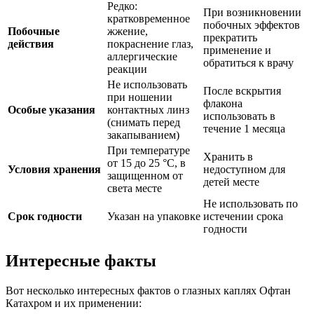
Редко:
При возникновении
кратковременное
побочных эффектов
Побочные
жжение,
прекратить
действия
покраснение глаз,
применение и
аллергические
обратиться к врачу
реакции
Не использовать
После вскрытия
при ношении
флакона
Особые указания
контактных линз
использовать в
(снимать перед
течение 1 месяца
закапыванием)
При температуре
Хранить в
от 15 до 25 °C, в
Условия хранения
недоступном для
защищенном от
детей месте
света месте
Не использовать по
Срок годности
Указан на упаковке
истечении срока
годности
Интересные факты
Вот несколько интересных фактов о глазных каплях Офтан
Катахром и их применении: