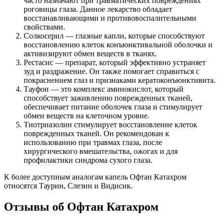
часто назначают при травматических повреждениях
роговицы глаза. Данное лекарство обладает
восстанавливающими и противовоспалительными
свойствами.
Солкосерил — глазные капли, которые способствуют
восстановлению клеток конъюнктивальной оболочки и
активизируют обмен веществ в тканях.
Рестасис — препарат, который эффективно устраняет
зуд и раздражение. Он также помогает справиться с
покраснением глаз и признаками кератоконъюнктивита.
Тауфон — это комплекс аминокислот, который
способствует заживлению поврежденных тканей,
обеспечивает питание оболочек глаза и стимулирует
обмен веществ на клеточном уровне.
Тиотриазолин стимулирует восстановление клеток
поврежденных тканей. Он рекомендован к
использованию при травмах глаза, после
хирургического вмешательства, ожогах и для
профилактики синдрома сухого глаза.
К более доступным аналогам капель Офтан Катахром
относятся Таурин, Слезин и Видисик.
Отзывы об Офтан Катахром