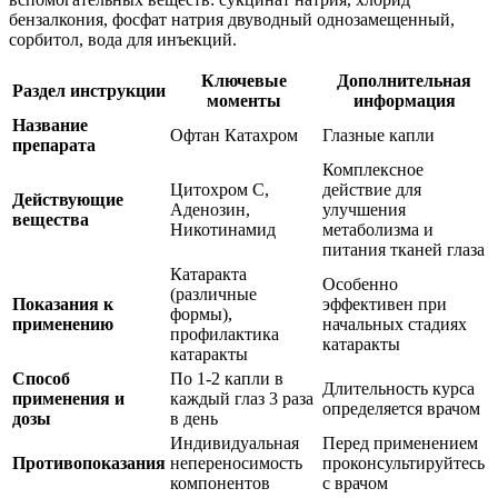
бензалкония, фосфат натрия двуводный однозамещенный,
сорбитол, вода для инъекций.
Ключевые
Дополнительная
Раздел инструкции
моменты
информация
Название
Офтан Катахром
Глазные капли
препарата
Комплексное
Цитохром С,
действие для
Действующие
Аденозин,
улучшения
вещества
Никотинамид
метаболизма и
питания тканей глаза
Катаракта
Особенно
(различные
Показания к
эффективен при
формы),
применению
начальных стадиях
профилактика
катаракты
катаракты
Способ
По 1-2 капли в
Длительность курса
применения и
каждый глаз 3 раза
определяется врачом
дозы
в день
Индивидуальная
Перед применением
Противопоказания
непереносимость
проконсультируйтесь
компонентов
с врачом