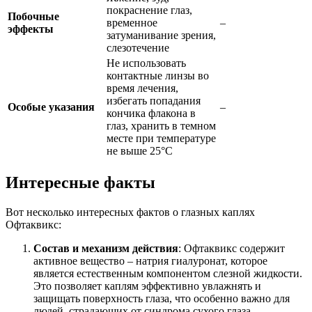
покраснение глаз,
Побочные
временное
–
эффекты
затуманивание зрения,
слезотечение
Не использовать
контактные линзы во
время лечения,
избегать попадания
Особые указания
–
кончика флакона в
глаз, хранить в темном
месте при температуре
не выше 25°C
Интересные факты
Вот несколько интересных фактов о глазных каплях
Офтаквикс:
Состав и механизм действия
: Офтаквикс содержит
активное вещество – натрия гиалуронат, которое
является естественным компонентом слезной жидкости.
Это позволяет каплям эффективно увлажнять и
защищать поверхность глаза, что особенно важно для
людей, страдающих от синдрома сухого глаза.