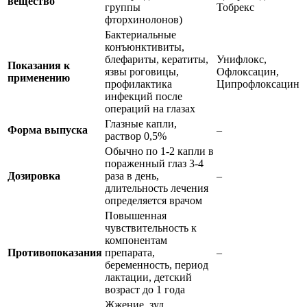
вещество
группы
Тобрекс
фторхинолонов)
Бактериальные
конъюнктивиты,
блефариты, кератиты,
Унифлокс,
Показания к
язвы роговицы,
Офлоксацин,
применению
профилактика
Ципрофлоксацин
инфекций после
операций на глазах
Глазные капли,
Форма выпуска
–
раствор 0,5%
Обычно по 1-2 капли в
пораженный глаз 3-4
Дозировка
раза в день,
–
длительность лечения
определяется врачом
Повышенная
чувствительность к
компонентам
Противопоказания
препарата,
–
беременность, период
лактации, детский
возраст до 1 года
Жжение, зуд,