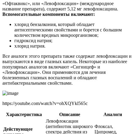
«Офтаквикс», или «Левофлоксацин» (международное
название препарата), содержит 5,12 мг левофлоксацина.
Вспомогательные компоненты включают:
хлорид бензалкония, который обладает
антисептическими свойствами и борется с большим
количеством вредных микроорганизмов;
гидроксид натрия;
хлорид натрия.
Все аналоги этого препарата также содержат левофлоксацин и
выпускаются в виде глазных капель. Некоторые из наиболее
популярных аналогов включают «Сигницеф» и
«Левофлоксацин». Они применяются для лечения
болезненных глазных воспалений и обладают
антибактериальными свойствами.
https://youtube.com/watch?v=ohXQYkl565c
Характеристика
Описание
Аналоги
Левофлоксацин
(антибиотик широкого
Флоксал,
Действующее
спектра действия из
Ципромед,