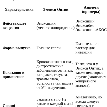
Аналоги
Характеристика
Эмокси Оптик
(примеры)
Эмоксипин,
Действующее
Эмоксипин
Эмоксибел,
вещество
(метилэтилпиридинол)
Эмоксипин-АКОС
Глазные капли,
Форма выпуска
Глазные капли
раствор для
инъекций
Кровоизлияния в глаз,
Те же, что и у
дистрофические
Эмокси Оптик, а
заболевания сетчатки,
Показания к
также некоторые
катаракта, глаукома,
применению
другие (зависит от
травмы глаза,
конкретного
усталость глаз, защита
аналога).
от УФ-излучения.
Аналогично, но
Закапывать по 1-2
всегда следует
капли в каждый глаз 2-
Способ
сверяться с