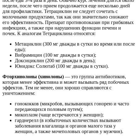
после еды 3–4 раза в день. Обычно курс лечения длится около
недели, после чего прием продолжается еще несколько дней
для профилактики. Тетрациклин не следует сочетать с
молочными продуктами, так как они значительно снижают
его эффективность. Препарат противопоказан при грибковых
инфекциях, а также при нарушениях функции печени и
почек. К аналогам Тетрациклина относятся:
Метациклин (300 мг дважды в сутки во время или после
еды);
Вибрамицин (100 мг дважды в сутки);
Доксициклин (200 мг дважды в день);
Юнидокс Солютаб (100 мг дважды в сутки).
Фторхинолоны (хинолоны)
— это группа антибиотиков,
которая менее эффективна и может вызывать ряд побочных
эффектов. Тем не менее, они хорошо справляются с
уничтожением:
гонококков (микробов, вызывающих гонорею и часто
передающихся половым путем);
микоплазм (чаще встречаются у женщин);
гарднерелл (в избыточных количествах вызывают
заболевания влагалища и органов малого таза у
женщин, а также мочеполовых органов у мужчин).