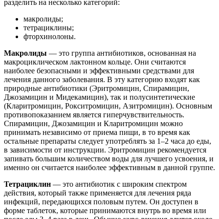
разделить на несколько категорий:
макролиды;
тетрациклины;
фторхинолоны.
Макролиды
— это группа антибиотиков, основанная на
макроциклическом лактонном кольце. Они считаются
наиболее безопасными и эффективными средствами для
лечения данного заболевания. В эту категорию входят как
природные антибиотики (Эритромицин, Спирамицин,
Джозамицин и Мидекамицин), так и полусинтетические
(Кларитромицин, Рокситромицин, Азитромицин). Основным
противопоказанием является гиперчувствительность.
Спирамицин, Джозамицин и Кларитромицин можно
принимать независимо от приема пищи, в то время как
остальные препараты следует употреблять за 1–2 часа до еды,
в зависимости от инструкции. Эритромицин рекомендуется
запивать большим количеством воды для лучшего усвоения, и
именно он считается наиболее эффективным в данной группе.
Тетрациклин
— это антибиотик с широким спектром
действия, который также применяется для лечения ряда
инфекций, передающихся половым путем. Он доступен в
форме таблеток, которые принимаются внутрь во время или