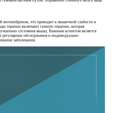
ли гемоконтактным путем. Поражение спинного мозга чаще
ией мотонейронов, что приводит к мышечной слабости и
оды терапии включают генную терапию, которая
улучшению состояния мышц. Важным аспектом является
 регулярные обследования и индивидуально
ование заболевания.