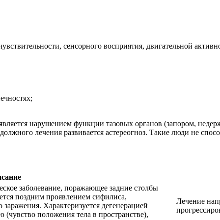
 чувствительности, сенсорного восприятия, двигательной актив
ечностях;
оявляется нарушением функции тазовых органов (запором, недер
должного лечения развивается астереогноз. Такие люди не спо
сание
ское заболевание, поражающее задние столбы
яется поздним проявлением сифилиса,
Лечение нап
о заражения. Характеризуется дегенерацией
прогрессиро
(чувство положения тела в пространстве),