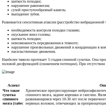
шаткость походки;
нарушение равновесия;
сухой приступообразный кашель;
выпадение зубов.
Развивается сенситивная атаксия (расстройство вибрационной
необходимость контроля походки глазами;
опускание вниз головы;
шаткость походки;
невозможность передвижения в темноте;
нарушение произвольных движений и координации в кон
насильственные движения.
Наиболее тяжело протекает 3 стадия спинной сухотки. Она пр
половой дисфункцией (снижением потенции). При отсутствии 
Аспект
Опи
Что такое
Хроническое прогрессирующее нейросифилитиче
сухотка
спинного мозга, задние корешки и ганглии. Явл
спинного
развивающимся через 10-30 лет после первичног
мозга (табес
нервных волокон, отвечающих за проприоцепцию 