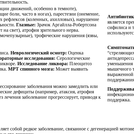
твительность.
ции движений, особенно в темноте),
ие боли, часто в ногах), парестезии (онемение,
Антибиотик
х рефлексов (коленных, ахилловых), нарушение
является пре
ьности.
Глазные:
Зрачок Аргайлла-Робертсона
сифилиса и 
т на свет), атрофия зрительного нерва.
используютс
мочепузырные), трофические нарушения (язвы,
Симптомати
лиса.
Неврологический осмотр:
Оценка
“стреляющих
ораторные исследования:
Серологические
антидепресс
ликворе.
Исследование ликвора:
Плеоцитоз
уменьшения 
лка.
МРТ спинного мозга:
Может выявить
мышечного т
выраженной 
поддержания
ессирование заболевания можно замедлить или
Поддержива
еские дефициты (например, атаксия, атрофия
инфекционис
з лечения заболевание прогрессирует, приводя к
поддержка.
ляет собой редкое заболевание, связанное с дегенерацией мото