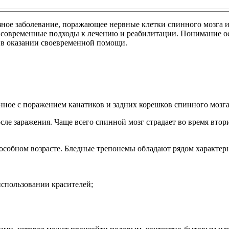
езное заболевание, поражающее нервные клетки спинного мозга
 современные подходы к лечению и реабилитации. Понимание ос
 в оказании своевременной помощи.
занное с поражением канатиков и задних корешков спинного моз
после заражения. Чаще всего спинной мозг страдает во время вт
пособном возрасте. Бледные трепонемы обладают рядом характер
использовании красителей;