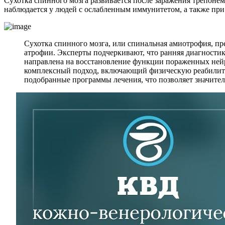
Сухотка спинного мозга развивается после заражения трепон
наблюдается у людей с ослабленным иммунитетом, а также пр
Сухотка спинного мозга, или спинальная амиотрофия, пре
атрофии. Эксперты подчеркивают, что ранняя диагности
направлена на восстановление функции пораженных ней
комплексный подход, включающий физическую реабилита
подобранные программы лечения, что позволяет значител