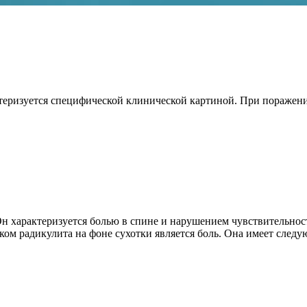
теризуется специфической клинической картиной. При поражен
Он характеризуется болью в спине и нарушением чувствительнос
ом радикулита на фоне сухотки является боль. Она имеет след