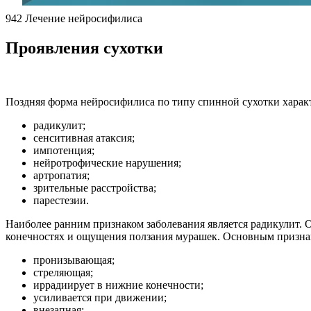
942 Лечение нейросифилиса
Проявления сухотки
Поздняя форма нейросифилиса по типу спинной сухотки харак
радикулит;
сенситивная атаксия;
импотенция;
нейротрофические нарушения;
артропатия;
зрительные расстройства;
парестезии.
Наиболее ранним признаком заболевания является радикулит. 
конечностях и ощущения ползания мурашек. Основным признак
пронизывающая;
стреляющая;
иррадиирует в нижние конечности;
усиливается при движении;
внезапная;