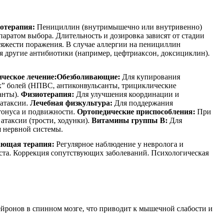
отерапия:
Пенициллин (внутримышечно или внутривенно)
паратом выбора. Длительность и дозировка зависят от стадии
тяжести поражения. В случае аллергии на пенициллин
я другие антибиотики (например, цефтриаксон, доксициклин).
ческое лечение:
Обезболивающие:
Для купирования
” болей (НПВС, антиконвульсанты, трициклические
анты).
Физиотерапия:
Для улучшения координации и
атаксии.
Лечебная физкультура:
Для поддержания
онуса и подвижности.
Ортопедические приспособления:
При
атаксии (трости, ходунки).
Витамины группы В:
Для
 нервной системы.
ющая терапия:
Регулярное наблюдение у невролога и
та. Коррекция сопутствующих заболеваний. Психологическая
нейронов в спинном мозге, что приводит к мышечной слабости и