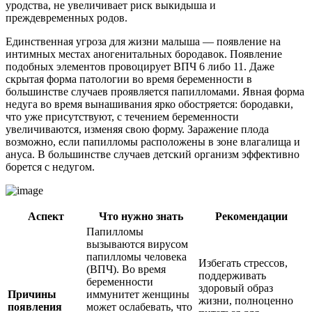
уродства, не увеличивает риск выкидыша и
преждевременных родов.
Единственная угроза для жизни малыша — появление на
интимных местах аногенитальных бородавок. Появление
подобных элементов провоцирует ВПЧ 6 либо 11. Даже
скрытая форма патологии во время беременности в
большинстве случаев проявляется папилломами. Явная форма
недуга во время вынашивания ярко обостряется: бородавки,
что уже присутствуют, с течением беременности
увеличиваются, изменяя свою форму. Заражение плода
возможно, если папилломы расположены в зоне влагалища и
ануса. В большинстве случаев детский организм эффективно
борется с недугом.
Аспект
Что нужно знать
Рекомендации
Папилломы
вызываются вирусом
папилломы человека
Избегать стрессов,
(ВПЧ). Во время
поддерживать
беременности
здоровый образ
Причины
иммунитет женщины
жизни, полноценно
появления
может ослабевать, что