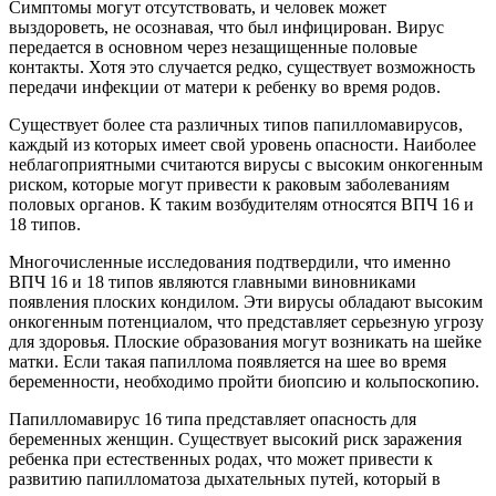
Симптомы могут отсутствовать, и человек может
выздороветь, не осознавая, что был инфицирован. Вирус
передается в основном через незащищенные половые
контакты. Хотя это случается редко, существует возможность
передачи инфекции от матери к ребенку во время родов.
Существует более ста различных типов папилломавирусов,
каждый из которых имеет свой уровень опасности. Наиболее
неблагоприятными считаются вирусы с высоким онкогенным
риском, которые могут привести к раковым заболеваниям
половых органов. К таким возбудителям относятся ВПЧ 16 и
18 типов.
Многочисленные исследования подтвердили, что именно
ВПЧ 16 и 18 типов являются главными виновниками
появления плоских кондилом. Эти вирусы обладают высоким
онкогенным потенциалом, что представляет серьезную угрозу
для здоровья. Плоские образования могут возникать на шейке
матки. Если такая папиллома появляется на шее во время
беременности, необходимо пройти биопсию и кольпоскопию.
Папилломавирус 16 типа представляет опасность для
беременных женщин. Существует высокий риск заражения
ребенка при естественных родах, что может привести к
развитию папилломатоза дыхательных путей, который в