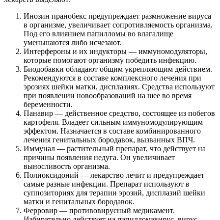
Инозин пранобекс предупреждает размножение вируса
в организме, увеличивает сопротивляемость организма.
Под его влиянием папилломы во влагалище
уменьшаются либо исчезают.
Интерфероны и их индукторы — иммуномодуляторы,
которые помогают организму победить инфекцию.
Биодобавки обладают общим укрепляющим действием.
Рекомендуются в составе комплексного лечения при
эрозиях шейки матки, дисплазиях. Средства используют
при появлении новообразований на шее во время
беременности.
Панавир — действенное средство, состоящее из побегов
картофеля. Владеет сильным иммуномодулирующим
эффектом. Назначается в составе комбинированного
лечения генитальных бородавок, вызванных ВПЧ.
Иммунал — растительный препарат, что действует на
причины появления недуга. Он увеличивает
выносливость организма.
Полиоксидоний — лекарство лечит и предупреждает
самые разные инфекции. Препарат используют в
суппозиториях для терапии эрозий, дисплазий шейки
матки и генитальных бородавок.
Ферровир — противовирусный медикамент.
Избирательно действует на папилломавирус, вирус