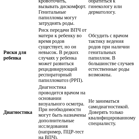
кровоточить,
обратиться к
вызывать дискомфорт.
гинекологу или
Генитальные
дерматологу.
папилломы могут
затруднять роды.
Риск передачи ВПЧ от
матери к ребенку во
Обсудить с врачом
время родов
тактику ведения
существует, но он
родов при наличии
Риски для
невысок. В редких
генитальных
ребенка
случаях у ребенка
папиллом. В
может развиться
большинстве случаев
рецидивирующий
естественные роды
респираторный
возможны.
папилломатоз (РРП).
Диагностика
проводится врачом на
основании
Не заниматься
визуального осмотра.
самодиагностикой.
При необходимости
Диагностика
Доверять только
могут быть назначены
квалифицированному
дополнительные
специалисту.
исследования
(например, ПЦР-тест
на ВПЧ).