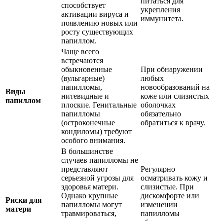
питаться для
способствует
укрепления
активации вируса и
иммунитета.
появлению новых или
росту существующих
папиллом.
Чаще всего
встречаются
обыкновенные
При обнаружении
(вульгарные)
любых
папилломы,
новообразований на
Виды
нитевидные и
коже или слизистых
папиллом
плоские. Генитальные
оболочках
папилломы
обязательно
(остроконечные
обратиться к врачу.
кондиломы) требуют
особого внимания.
В большинстве
случаев папилломы не
представляют
Регулярно
серьезной угрозы для
осматривать кожу и
здоровья матери.
слизистые. При
Однако крупные
дискомфорте или
Риски для
папилломы могут
изменении
матери
травмироваться,
папилломы