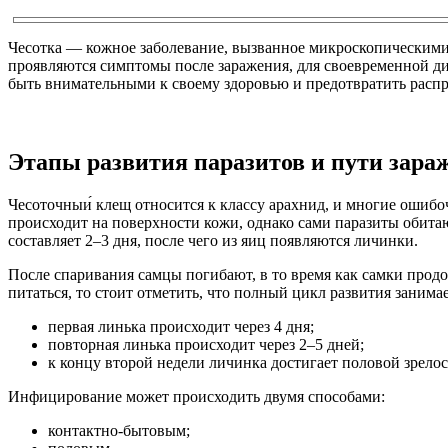
Чесотка — кожное заболевание, вызванное микроскопическими 
проявляются симптомы после заражения, для своевременной ди
быть внимательными к своему здоровью и предотвратить расп
Этапы развития паразитов и пути зара
Чесоточныи́ клещ относится к классу арахнид, и многие ошибоч
происходит на поверхности кожи, однако сами паразиты обитаю
составляет 2–3 дня, после чего из яиц появляются личинки.
После спаривания самцы погибают, в то время как самки продо
питаться, то стоит отметить, что полный цикл развития занимае
первая линька происходит через 4 дня;
повторная линька происходит через 2–5 дней;
к концу второй недели личинка достигает половой зрелос
Инфицирование может происходить двумя способами:
контактно-бытовым;