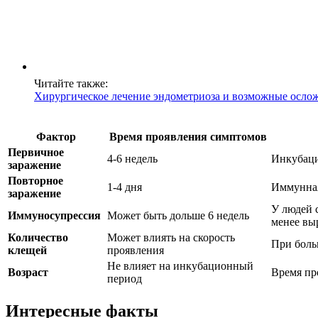
Читайте также:
Хирургическое лечение эндометриоза и возможные осло
Фактор
Время проявления симптомов
Первичное
4-6 недель
Инкубаци
заражение
Повторное
1-4 дня
Иммунная
заражение
У людей 
Иммуносупрессия
Может быть дольше 6 недель
менее вы
Количество
Может влиять на скорость
При боль
клещей
проявления
Не влияет на инкубационный
Возраст
Время пр
период
Интересные факты