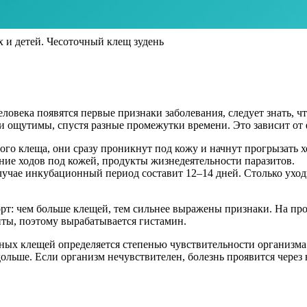
х и детей. Чесоточный клещ зудень
человека появятся первые признаки заболевания, следует знать, 
 и ощутимы, спустя разные промежутки времени. Это зависит от
ного клеща, они сразу проникнут под кожу и начнут прогрызать 
вание ходов под кожей, продукты жизнедеятельности паразитов.
случае инкубационный период составит 12–14 дней. Столько уход
рт: чем больше клещей, тем сильнее выражены признаки. На пр
нты, поэтому вырабатывается гистамин.
ных клещей определяется степенью чувствительности организма
дольше. Если организм нечувствителен, болезнь проявится через 