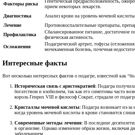
Генетическая предрасположенность, ожирен
Факторы риска
прием некоторых лекарств.
Диагностика
Анализ крови на уровень мочевой кислоты,
Лечение
Противовоспалительные препараты, препар
Сбалансированное питание, достаточное по
Профилактика
физическая активность.
Подагрический артрит, тофусы (отложения
Осложнения
мочекаменная болезнь, почечная недостато
Интересные факты
Вот несколько интересных фактов о подагре, известной как “бо
Историческая связь с аристократией
: Подагра получила
богатством и изобилием, так как его симптомы часто во
король Генрих VIII и философ Сократ, страдали от подагр
Кристаллы мочевой кислоты
: Подагра возникает из-за
когда уровень мочевой кислоты в крови становится слиш
Современные методы лечения
: В последние десятилет
в организме. Однако изменение образа жизни, включая д
заболеванием.