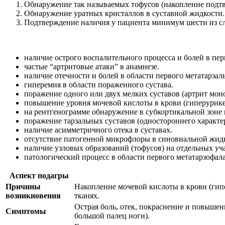
Обнаружение так называемых тофусов (накопление подт
Обнаружение уратных кристаллов в суставной жидкости.
Подтверждение наличия у пациента минимум шести из с
наличие острого воспалительного процесса и болей в пер
частые “артритовые атаки” в анамнезе.
наличие отечности и болей в области первого метатарзаль
гиперемия в области пораженного сустава.
поражение одного или двух мелких суставов (артрит мон
повышение уровня мочевой кислоты в крови (гиперурике
на рентгенограмме обнаружение в субкортикальной зоне к
поражение тарзальных суставов (одностороннего характер
наличие асимметричного отека в суставах.
отсутствие патогенной микрофлоры в синовиальной жид
наличие узловых образований (тофусов) на отдельных уча
патологический процесс в области первого метатарзофал
Аспект подагры
Причины
Накопление мочевой кислоты в крови (гипе
возникновения
тканях.
Острая боль, отек, покраснение и повышен
Симптомы
большой палец ноги).