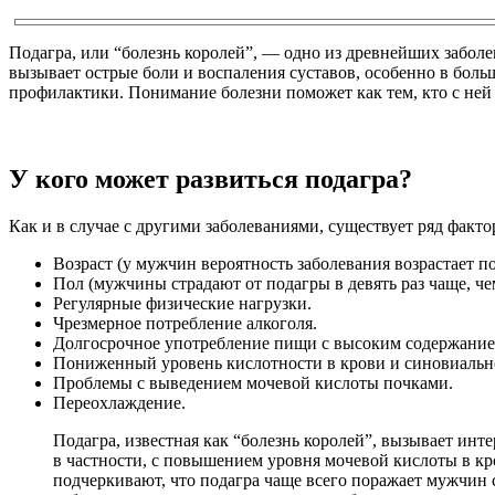
Подагра, или “болезнь королей”, — одно из древнейших забол
вызывает острые боли и воспаления суставов, особенно в боль
профилактики. Понимание болезни поможет как тем, кто с ней ст
У кого может развиться подагра?
Как и в случае с другими заболеваниями, существует ряд факт
Возраст (у мужчин вероятность заболевания возрастает пос
Пол (мужчины страдают от подагры в девять раз чаще, ч
Регулярные физические нагрузки.
Чрезмерное потребление алкоголя.
Долгосрочное употребление пищи с высоким содержание
Пониженный уровень кислотности в крови и синовиальн
Проблемы с выведением мочевой кислоты почками.
Переохлаждение.
Подагра, известная как “болезнь королей”, вызывает инт
в частности, с повышением уровня мочевой кислоты в кр
подчеркивают, что подагра чаще всего поражает мужчин 