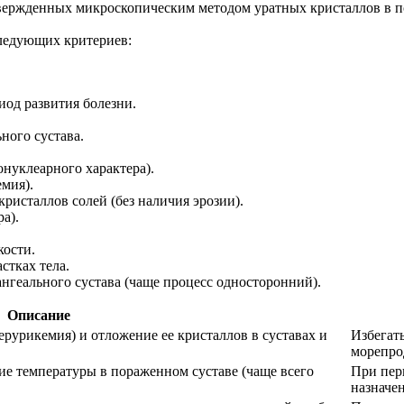
вержденных микроскопическим методом уратных кристаллов в п
ледующих критериев:
иод развития болезни.
ного сустава.
онуклеарного характера).
мия).
ристаллов солей (без наличия эрозии).
а).
кости.
стках тела.
ангеального сустава (чаще процесс односторонний).
Описание
рурикемия) и отложение ее кристаллов в суставах и
Избегат
морепрод
ие температуры в пораженном суставе (чаще всего
При пер
назначен