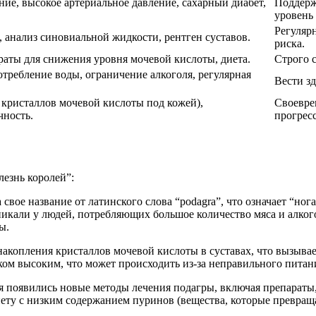
ие, высокое артериальное давление, сахарный диабет,
Поддерж
уровень 
Регуляр
 анализ синовиальной жидкости, рентген суставов.
риска.
аты для снижения уровня мочевой кислоты, диета.
Строго 
требление воды, ограничение алкоголя, регулярная
Вести з
 кристаллов мочевой кислоты под кожей),
Своевре
чность.
прогрес
лезнь королей”:
 свое название от латинского слова “podagra”, что означает “ног
зникали у людей, потребляющих большое количество мяса и алког
ы.
 накопления кристаллов мочевой кислоты в суставах, что вызыва
ком высоким, что может происходить из-за неправильного питан
ия появились новые методы лечения подагры, включая препарат
иету с низким содержанием пуринов (вещества, которые превращ