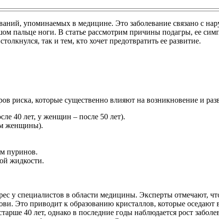
еваний, упоминаемых в медицине. Это заболевание связано с на
шом пальце ноги. В статье рассмотрим причины подагры, ее сим
олкнулся, так и тем, кто хочет предотвратить ее развитие.
оров риска, которые существенно влияют на возникновение и раз
ле 40 лет, у женщин – после 50 лет).
ем женщины).
м пуринов.
ой жидкости.
ерес у специалистов в области медицины. Эксперты отмечают, чт
ови. Это приводит к образованию кристаллов, которые оседают в
старше 40 лет, однако в последние годы наблюдается рост забол