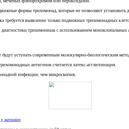
, меченых флюорохромом или пероксидазой.
движные формы трихомонад, которые не позволяют установить 
ка требуется выявление только подвижных трихомонадных клет
в диагностики трихомониаза с использованием моноклональных а
не будут уступать современным молекулярно-биологическим мето
рихомонадных антигенов считается латекс-агглютинация.
монадной инфекции, чем микроскопия.
 у женщин