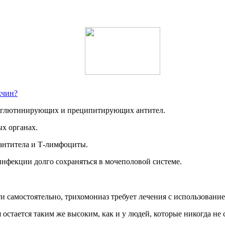
жчин?
агглютинирующих и преципитирующих антител.
х органах.
 антитела и Т-лимфоциты.
 инфекции долго сохраняться в мочеполовой системе.
и самостоятельно, трихомониаз требует лечения с использовани
остается таким же высоким, как и у людей, которые никогда не 