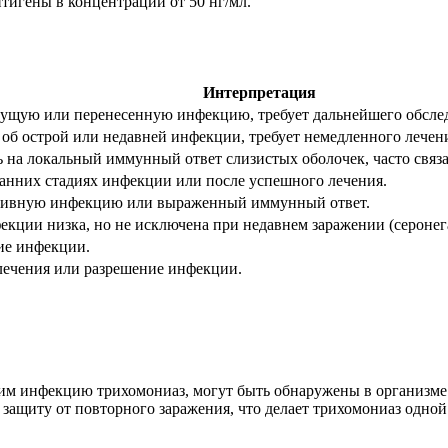
игены в концентрации от 50 нг/мл.
Интерпретация
кущую или перенесенную инфекцию, требует дальнейшего обслед
 об острой или недавней инфекции, требует немедленного лечен
 на локальный иммунный ответ слизистых оболочек, часто связа
анних стадиях инфекции или после успешного лечения.
ктивную инфекцию или выраженный иммунный ответ.
екции низка, но не исключена при недавнем заражении (серонег
ие инфекции.
лечения или разрешение инфекции.
м инфекцию трихомониаз, могут быть обнаружены в организме ч
 защиту от повторного заражения, что делает трихомониаз одн