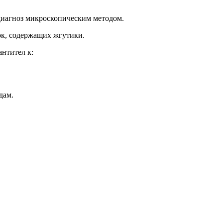
диагноз микроскопическим методом.
ок, содержащих жгутики.
нтител к:
дам.