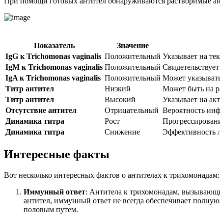
При помощи готовых антител обнаруживаются растворимые ант
Показатель
Значение
IgG к Trichomonas vaginalis
Положительный
Указывает на те
IgM к Trichomonas vaginalis
Положительный
Свидетельствует
IgA к Trichomonas vaginalis
Положительный
Может указывать
Титр антител
Низкий
Может быть на р
Титр антител
Высокий
Указывает на а
Отсутствие антител
Отрицательный
Вероятность инф
Динамика титра
Рост
Прогрессирован
Динамика титра
Снижение
Эффективность 
Интересные факты
Вот несколько интересных фактов о антителах к трихомонадам:
Иммунный ответ
: Антитела к трихомонадам, вызывающи
антител, иммунный ответ не всегда обеспечивает полную
половым путем.