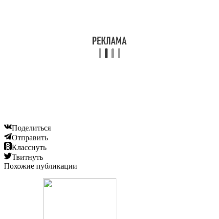
Класснуть
Твитнуть
Похожие публикации
Читайте также:
Какими травами можно вылечить миому матки?
Читайте также:
Аллергия на супрастин причины
Читайте также: