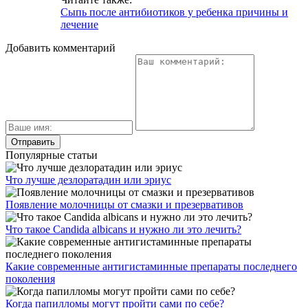
Что такое Candida albicans и нужно ли это лечить?
Какие современные антигистаминные препараты последнего
поколения
Когда папилломы могут пройти сами по себе?
Хлористый от аллергии способ применения
Что означают антитела к вирусу герпеса Anti HSV 1 и 2
типов?
Свежие публикации
Какой чай поможет избавиться от кашля: рецепты и
рекомендации
Болезнь Аддисона: симптомы и диагностика
Черника в жизни диабетика