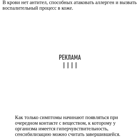
В крови нет антител, способных атаковать аллерген и вызвать
воспалительный процесс в коже.
Как только симптомы начинают появляться при
очередном контакте с веществом, к которому у
организма имеется гиперчувствительность,
сенсибилизацию можно считать завершившейся.
Она может продолжаться разный период времени, который
зависит от силы аллергена.
Если он сильный, то сенсибилизация может завершиться уже
через несколько дней.
Обычно этот процесс длится несколько недель.
Слабые аллергены могут не вызывать реакций
гиперчувствительности ещё несколько месяцев, а иногда даже
несколько лет после первого контакта.
Отличаются и темпы развития клинической симптоматики
после того, как сенсибилизация уже произошла.
При попадании на кожу сильного аллергена симптомы
появляются практически мгновенно.