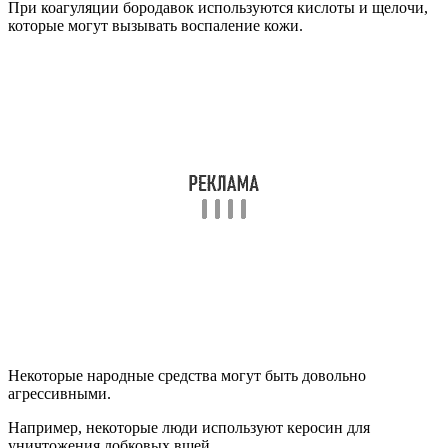
На фоне покраснения кожи сразу формируются везикулы.
Четкие границы.
В отличие от простого дерматита, аллергическое воспаление
может затрагивать соседние участки кожи половых органов.
По краям часто появляются мелкие папулы.
Хронический аллергический дерматит может
распространяться даже на участки кожи, не подвергавшиеся
воздействию аллергена.
Быстрое развитие реакции.
При простом дерматите кожа начинает реагировать сразу
после контакта с раздражающим веществом.