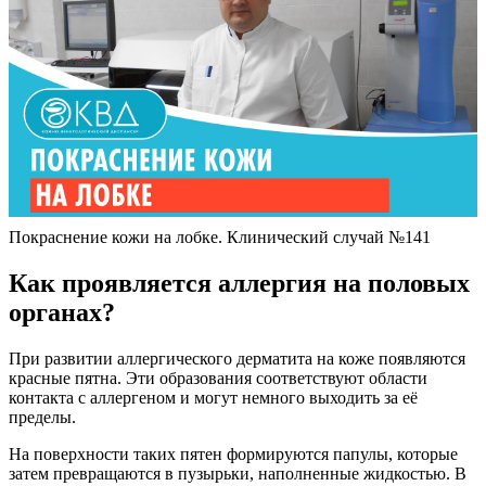
При развитии аллергического дерматита на коже появляются
красные пятна. Эти образования соответствуют области
контакта с аллергеном и могут немного выходить за её
пределы.
На поверхности таких пятен формируются папулы, которые
затем превращаются в пузырьки, наполненные жидкостью. В
отличие от некоторых инфекционных заболеваний, в этих
пузырьках отсутствует вдавление.
Пузырьки вскрываются довольно быстро, что приводит к
образованию множества мелких эрозий. На протяжении
некоторого времени наблюдается выделение жидкости. В
конечном итоге эта жидкость высыхает, образуя корочки.
После их отслоения кожа может некоторое время шелушиться.
У мужчин данное заболевание может быть классифицировано
как аллергический баланопостит, если воспаление затрагивает
в основном головку пениса и крайнюю плоть. У женщин
иногда ставят диагноз аллергический вульвовагинит.
Хронизация аллергии на половых
органах