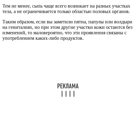
Лечение аллергии на половых органах
Локальные формы аллергии плохо поддаются лечению
антигистаминными средствами.
Поэтому они применяются не всегда.
А если используются, то имеют второстепенное значение в
терапии заболевания.
Приступ аллергии снимается топическими
кортикостероидами.
Различают препараты слабые, средней силы, сильные, очень
сильные.
Все они могут вызывать побочные эффекты.
Даже слабые топические стероиды могут быть опасными при
длительном использовании.