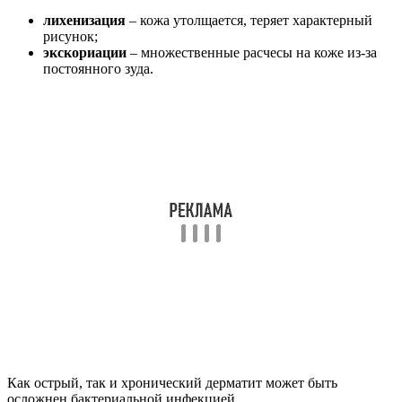
непосредственно из-за воздействия вещества на кожу.
Чаще всего он проявляется на руках, особенно у людей, чья
работа связана с постоянным контактом с раздражающими
веществами.
На половых органах такой дерматит встречается реже, но
случаи все же имеют место.
Как правило, это связано с попытками самолечения.
Люди могут пытаться удалить бородавки с помощью
химической коагуляции или прибегать к народным методам
для лечения различных заболеваний.
При коагуляции бородавок используются кислоты и щелочи,
которые могут вызывать воспаление кожи.