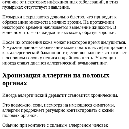
Иногда аллергический дерматит становится хроническим.
Это возможно, если, несмотря на имеющиеся симптомы,
аллерген продолжает регулярно контактировать с кожей
половых органов.
Обычно при контакте с сильным аллергеном человек
понимает, что нельзя в дальнейшем использовать этот же
лубрикант (мыло, презерватив и т.д.).
Возникают тяжелые симптомы.
Появляются пузыри, которые долго не заживают.
К тому же симптоматика развивается сразу после контакта.
Используемый продукт обычно признается плохим,
некачественным, подделкой и т.д., отправляется в мусорное
ведро и больше не применяется.
Но если аллерген слабый, симптомы появляются не сразу.
К тому же они нетяжелые.
Пациент не может понять, что они возникают из-за
воздействия определенных веществ.