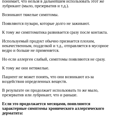
В результате он продолжает использовать то же мыло,
презерватив или лубрикант, что и раньше.
Если это продолжается месяцами, появляются
характерные симптомы хронического аллергического
дерматита:
лихенизация
– кожа утолщается, теряет характерный
рисунок;
экскориации
– множественные расчесы на коже из-за
постоянного зуда.
Как острый, так и хронический дерматит может быть
осложнен бактериальной инфекцией.
В этом случае появляется боль, покраснение, отек, гнойные
налёты или выделения.
Отличия аллергии от простого
контактного дерматита
Простой дерматит отличается от аллергического тем, что он
не является результатом иммунного ответа, а возникает