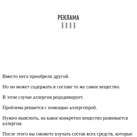
Аллергический дерматит кожи мошонки. Клинический
случай №4
Пищевая аллергия на половых органах
Пищевая аллергия может проявляться в различных
клинических формах, включая кожные реакции.
Тем не менее, сыпь чаще всего возникает на разных участках
тела, а не ограничивается только областью половых органов.
Таким образом, если вы заметили пятна, папулы или волдыри
на гениталиях, но при этом другие участки кожи остаются без
изменений, то маловероятно, что эти проявления связаны с
употреблением каких-либо продуктов.