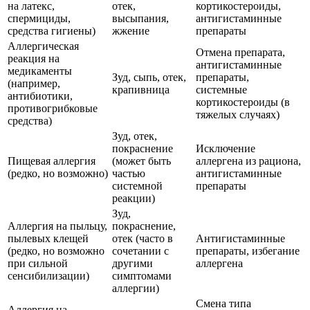
на латекс,
отек,
кортикостероиды,
спермициды,
высыпания,
антигистаминные
средства гигиены)
жжение
препараты
Аллергическая
Отмена препарата,
реакция на
антигистаминные
медикаменты
Зуд, сыпь, отек,
препараты,
(например,
крапивница
системные
антибиотики,
кортикостероиды (в
противогрибковые
тяжелых случаях)
средства)
Зуд, отек,
покраснение
Исключение
Пищевая аллергия
(может быть
аллергена из рациона,
(редко, но возможно)
частью
антигистаминные
системной
препараты
реакции)
Зуд,
Аллергия на пыльцу,
покраснение,
пылевых клещей
отек (часто в
Антигистаминные
(редко, но возможно
сочетании с
препараты, избегание
при сильной
другими
аллергена
сенсибилизации)
симптомами
аллергии)
Смена типа
Аллергия на